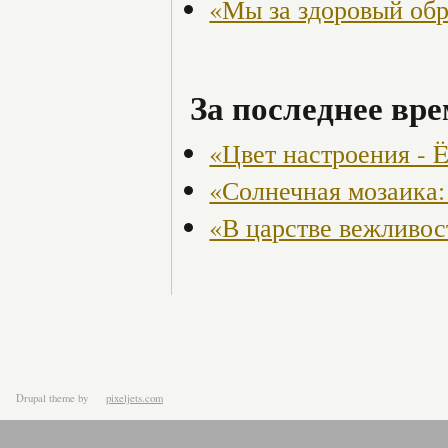
«Мы за здоровый об
За последнее вре
«Цвет настроения - 
«Солнечная мозаика:
«В царстве вежливос
Drupal theme
by
pixeljets.com
ver.1.4