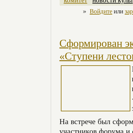
»
Войдите
или
за
Сформирован эк
«Ступени лесто
На встрече был сформ
участников форума и 