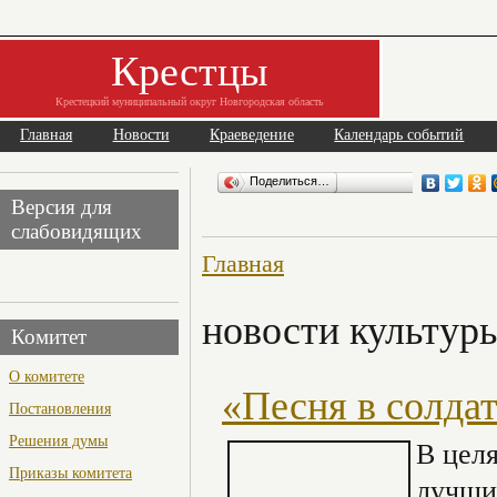
Крестцы
Крестецкий муниципальный округ Новгородская область
Главная
Новости
Краеведение
Календарь событий
Поделиться…
Версия для
слабовидящих
Главная
новости культур
Комитет
О комитете
«Песня в солда
Постановления
Решения думы
В целя
Приказы комитета
лучши