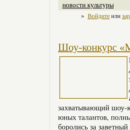
новости культуры
»
Войдите
или
за
Шоу-конкурс «М
захватывающий шоу-к
юных талантов, полны
боролись за заветный 