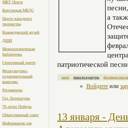
МКУ Центр
песни
Крестецкая МКДС
а так
Центр народного
творчества
Отече
Краеведческий музей
защите
ДШИ
феврал
Межпоселенческая
центр
библиотека
патриотической песни
Спортивный центр
Физкультурно-
оздоровительный
анонс
новости культуры
фестивали выста
комплекс
»
Войдите
или
за
Регламенты
Год Литературы
70-летие Победы
13 января - Де
Общественный совет
Информация для