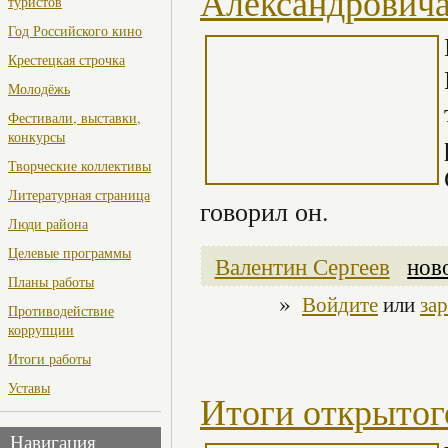
Александровича
туристов
Год Российского кино
Крестецкая строчка
Молодёжь
Фестивали, выставки,
конкурсы
Творческие коллективы
Литературная страница
говорил он.
Люди района
Целевые программы
Валентин Сергеев
нов
Планы работы
»
Войдите
или
за
Противодействие
коррупции
Итоги работы
Уставы
Итоги открытог
Навигация