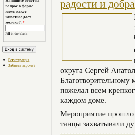
радости и добра
Напишите ответ на
вопрос в форме
ниже: какое
животное дает
молоко?:
*
Fill in the blank
Регистрация
Забыли пароль?
округа Сергей Анатол
Благотворительному 
пожелал всем крепког
каждом доме.
Мероприятие прошло 
танцы захватывали ду