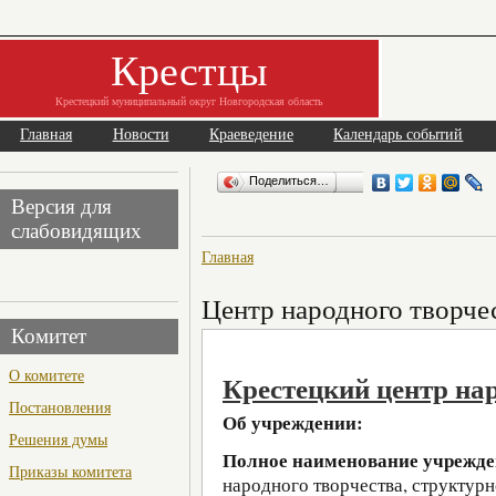
Крестцы
Крестецкий муниципальный округ Новгородская область
Главная
Новости
Краеведение
Календарь событий
Поделиться…
Версия для
слабовидящих
Главная
Центр народного творче
Комитет
О комитете
Крестецкий центр на
Постановления
Об учреждении:
Решения думы
Полное наименование учрежд
Приказы комитета
народного творчества, структур