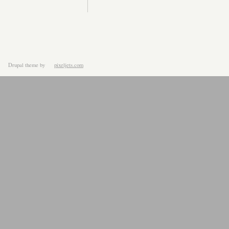
Drupal theme
by
pixeljets.com
ver.1.4