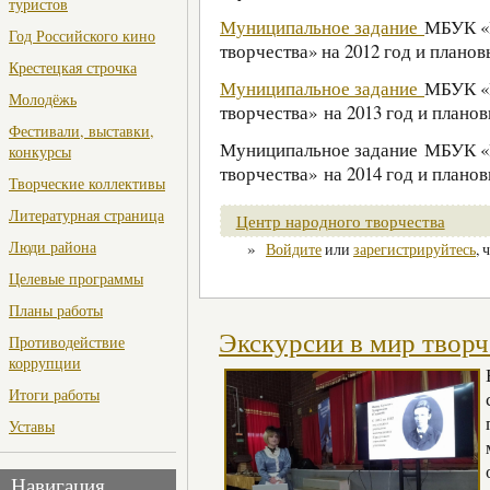
туристов
Муниципальное задание
МБУК «
Год Российского кино
творчества» на 2012 год и плановы
Крестецкая строчка
Муниципальное задание
МБУК «
Молодёжь
творчества» на 2013 год и плановы
Фестивали, выставки,
Муниципальное задание МБУК «
конкурсы
творчества» на 2014 год и плановы
Творческие коллективы
Литературная страница
Центр народного творчества
Люди района
»
Войдите
или
зарегистрируйтесь
, 
Целевые программы
Планы работы
Экскурсии в мир творч
Противодействие
коррупции
Итоги работы
Уставы
Навигация