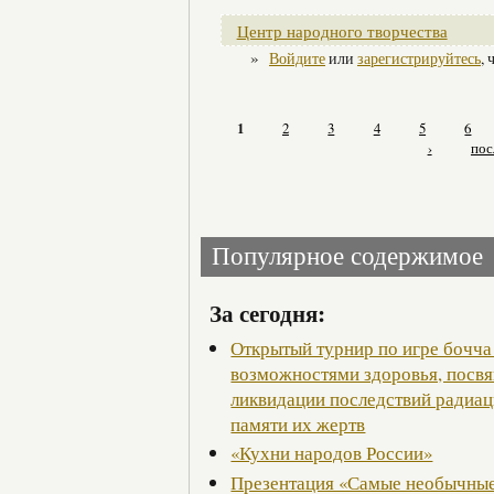
Центр народного творчества
»
Войдите
или
зарегистрируйтесь
,
1
2
3
4
5
6
›
пос
Популярное содержимое
За сегодня:
Открытый турнир по игре бочча
возможностями здоровья, посв
ликвидации последствий радиац
памяти их жертв
«Кухни народов России»
Презентация «Самые необычные