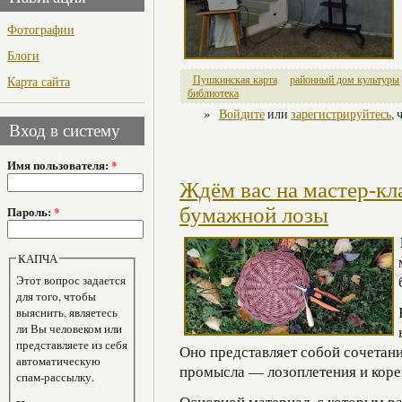
Фотографии
Блоги
Карта сайта
Пушкинская карта
районный дом культуры
библиотека
»
Войдите
или
зарегистрируйтесь
,
Вход в систему
Имя пользователя:
*
Ждём вас на мастер-кл
бумажной лозы
Пароль:
*
КАПЧА
Этот вопрос задается
для того, чтобы
выяснить, являетесь
ли Вы человеком или
представляете из себя
Оно представляет собой сочетан
автоматическую
промысла — лозоплетения и корей
спам-рассылку.
Основной материал, с которым р