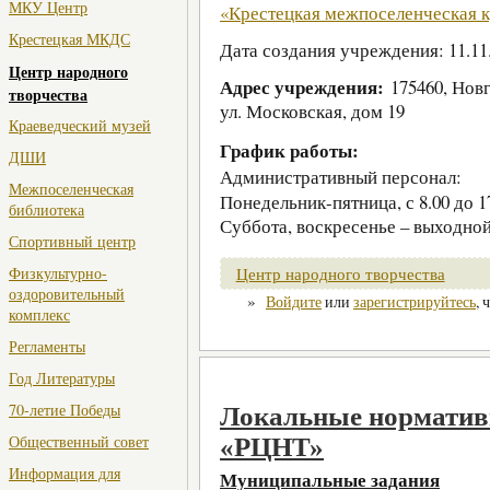
МКУ Центр
«Крестецкая межпоселенческая к
Крестецкая МКДС
Дата создания учреждения: 11.11
Центр народного
Адрес учреждения:
175460, Новг
творчества
ул. Московская, дом 19
Краеведческий музей
График работы:
ДШИ
Административный персонал:
Межпоселенческая
Понедельник-пятница, с 8.00 до 17.
библиотека
Суббота, воскресенье – выходной
Спортивный центр
Центр народного творчества
Физкультурно-
оздоровительный
»
Войдите
или
зарегистрируйтесь
, 
комплекс
Регламенты
Год Литературы
70-летие Победы
Локальные нормати
Общественный совет
«РЦНТ»
Информация для
Муниципальные задания