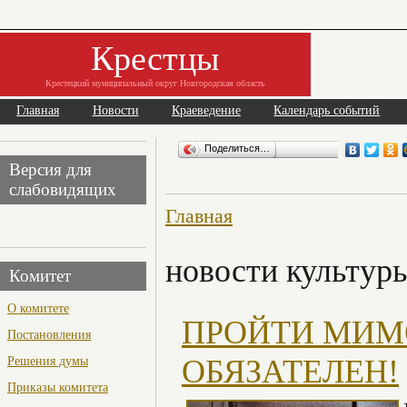
Крестцы
Крестецкий муниципальный округ Новгородская область
Главная
Новости
Краеведение
Календарь событий
Поделиться…
Версия для
слабовидящих
Главная
новости культур
Комитет
О комитете
ПРОЙТИ МИМО
Постановления
Решения думы
ОБЯЗАТЕЛЕН!
Приказы комитета