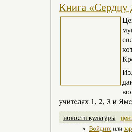
Книга «Сердцу 
Це
му
св
ко
Кр
Из
да
во
учителях 1, 2, 3 и Ям
новости культуры
цен
»
Войдите
или
за