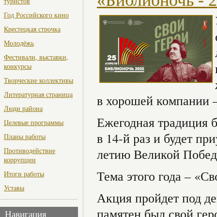
туристов
Год Российского кино
Крестецкая строчка
Молодёжь
Фестивали, выставки,
конкурсы
Творческие коллективы
Литературная страница
в хорошей компании 
Люди района
Ежегодная традиция 
Целевые программы
в 14-й раз и будет пр
Планы работы
летию Великой Побед
Противодействие
коррупции
Тема этого года – «Св
Итоги работы
Уставы
Акция пройдет под де
памятен был свой гер
Навигация