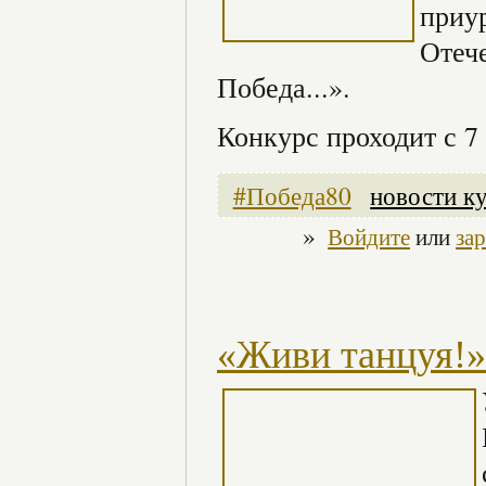
приу
Отече
Победа...».
Конкурс проходит с 7 
#Победа80
новости к
»
Войдите
или
за
«Живи танцуя!»