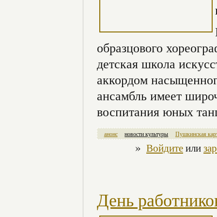
образцового хореогр
детская школа искусс
аккордом насыщенного
ансамбль имеет широ
воспитания юных тан
анонс
новости культуры
Пушкинская кар
»
Войдите
или
за
День работнико