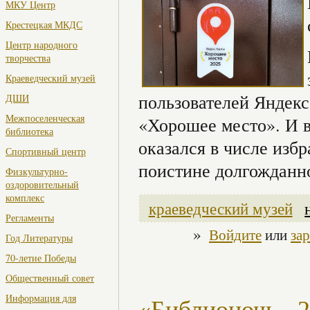
МКУ Центр
Крестецкая МКДС
Центр народного
творчества
Краеведческий музей
пользователей Яндекс
ДШИ
Межпоселенческая
«Хорошее место». И в
библиотека
оказался в числе изб
Спортивный центр
поистине долгожданн
Физкультурно-
оздоровительный
комплекс
краеведческий музей
Регламенты
»
Войдите
или
за
Год Литературы
70-летие Победы
Общественный совет
Информация для
«Библионочь - 