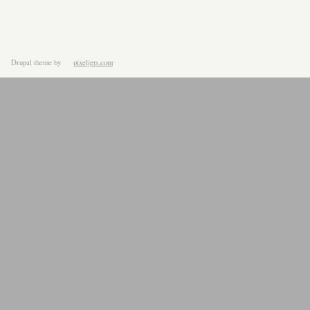
Drupal theme
by
pixeljets.com
ver.1.4