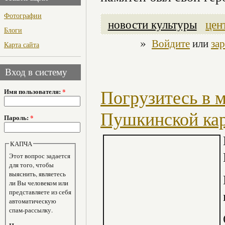
Фотографии
новости культуры
цен
Блоги
»
Войдите
или
за
Карта сайта
Вход в систему
Имя пользователя:
*
Погрузитесь в м
Пушкинской ка
Пароль:
*
КАПЧА
Этот вопрос задается
для того, чтобы
выяснить, являетесь
ли Вы человеком или
представляете из себя
автоматическую
спам-рассылку.