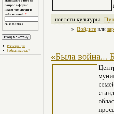
Напишите ответ на
вопрос в форме
ниже: что светит в
небе ночью?:
*
новости культуры
Пуш
Fill in the blank
»
Войдите
или
за
Регистрация
Забыли пароль?
«Была война... 
Цент
муни
семе
стан
облас
прос