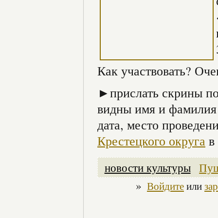
Как участвовать? Оче
►прислать скрины по
видны имя и фамилия 
дата, место проведен
Крестецкого округа
в 
новости культуры
Пуш
»
Войдите
или
за