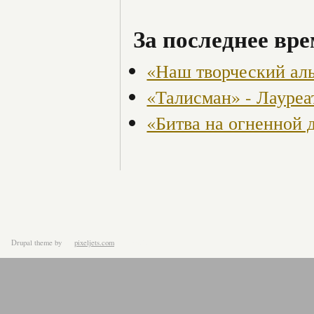
За последнее вре
«Наш творческий ал
«Талисман» - Лауреа
«Битва на огненной 
Drupal theme
by
pixeljets.com
ver.1.4