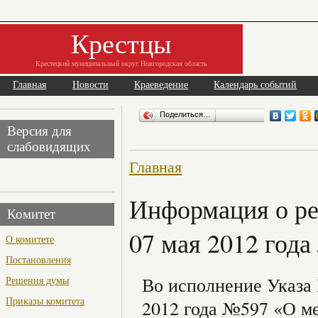
Крестцы
Крестецкий муниципальный округ Новгородская область
Главная
Новости
Краеведение
Календарь событий
Поделиться…
Версия для
слабовидящих
Главная
Информация о ре
Комитет
07 мая 2012 год
О комитете
Постановления
Во исполнение Указа 
Решения думы
Приказы комитета
2012 года №597 «О ме