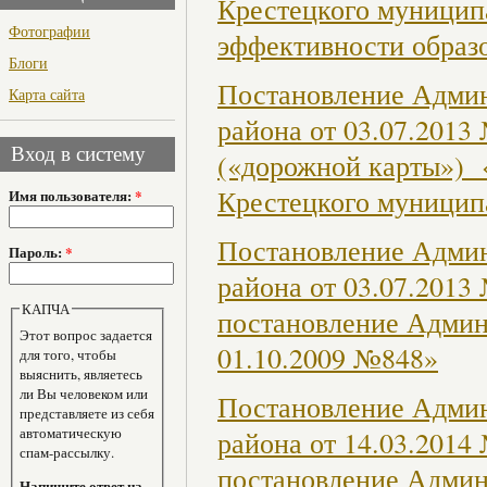
Крестецкого муницип
Фотографии
эффективности образо
Блоги
Постановление Админ
Карта сайта
района от 03.07.201
Вход в систему
(«дорожной карты») 
Крестецкого муниципа
Имя пользователя:
*
Постановление Админ
Пароль:
*
района от 03.07.2013
КАПЧА
постановление Админ
Этот вопрос задается
01.10.2009 №848»
для того, чтобы
выяснить, являетесь
ли Вы человеком или
Постановление Админ
представляете из себя
автоматическую
района от 14.03.2014
спам-рассылку.
постановление Админ
Напишите ответ на