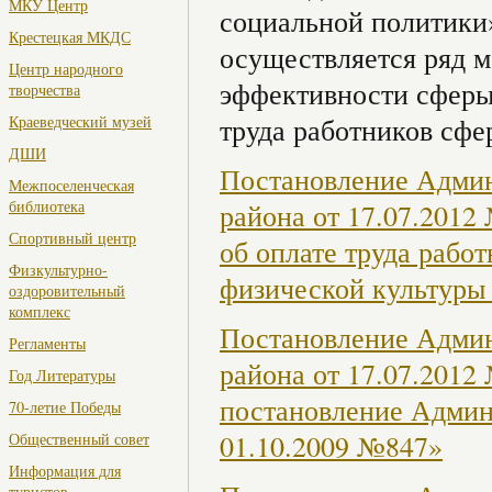
МКУ Центр
социальной политики»
Крестецкая МКДС
осуществляется ряд 
Центр народного
эффективности сферы
творчества
Краеведческий музей
труда работников сфе
ДШИ
Постановление Админ
Межпоселенческая
библиотека
района от 17.07.2012
Спортивный центр
об оплате труда раб
Физкультурно-
физической культуры 
оздоровительный
комплекс
Постановление Админ
Регламенты
района от 17.07.2012
Год Литературы
постановление Админ
70-летие Победы
01.10.2009 №847»
Общественный совет
Информация для
туристов