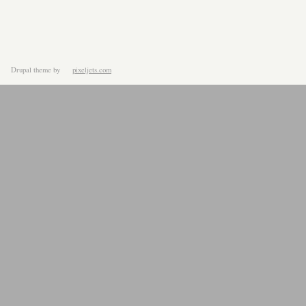
Drupal theme
by
pixeljets.com
ver.1.4