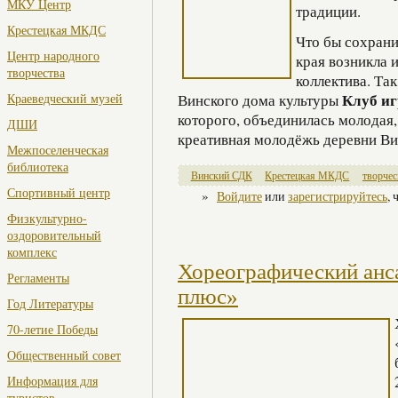
МКУ Центр
традиции.
Крестецкая МКДС
Что бы сохрани
Центр народного
края возникла 
творчества
коллектива. Так
Клуб и
Винского дома культуры
Краеведческий музей
которого, объединилась молодая,
ДШИ
креативная молодёжь деревни Ви
Межпоселенческая
библиотека
Винский СДК
Крестецкая МКДС
творчес
Спортивный центр
»
Войдите
или
зарегистрируйтесь
,
Физкультурно-
оздоровительный
комплекс
Хореографический анс
Регламенты
плюс»
Год Литературы
70-летие Победы
Общественный совет
Информация для
туристов