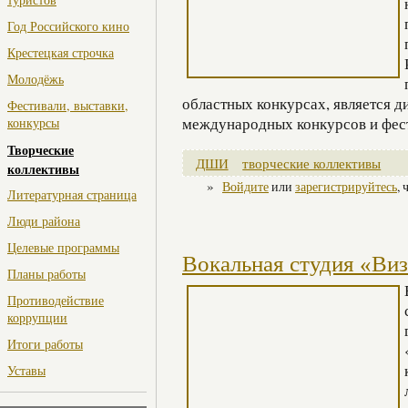
Год Российского кино
Крестецкая строчка
Молодёжь
областных конкурсах, является 
Фестивали, выставки,
международных конкурсов и фес
конкурсы
Творческие
ДШИ
творческие коллективы
коллективы
»
Войдите
или
зарегистрируйтесь
,
Литературная страница
Люди района
Целевые программы
Вокальная студия «Ви
Планы работы
Противодействие
коррупции
Итоги работы
Уставы