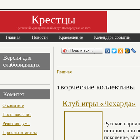
Крестцы
Крестецкий муниципальный округ Новгородская область
Главная
Новости
Краеведение
Календарь событий
Поделиться…
Версия для
слабовидящих
Главная
творческие коллективы
Комитет
Клуб игры «Чехарда»
О комитете
Постановления
Русские народ
Решения думы
историю, они п
Приказы комитета
поколение, вби