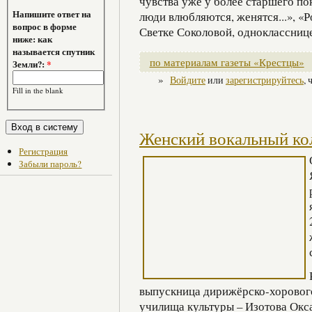
чувства уже у более старшего по
Напишите ответ на
люди влюбляются, женятся...», «
вопрос в форме
Светке Соколовой, однокласснице 
ниже: как
называется спутник
по материалам газеты «Крестцы»
Земли?:
*
»
Войдите
или
зарегистрируйтесь
,
Fill in the blank
Женский вокальный ко
Регистрация
Забыли пароль?
выпускница дирижёрско-хоровог
училища культуры – Изотова Окс