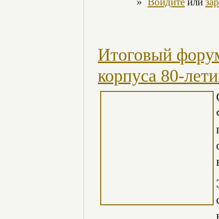
»
Войдите
или
за
Итоговый фору
корпуса 80-лет