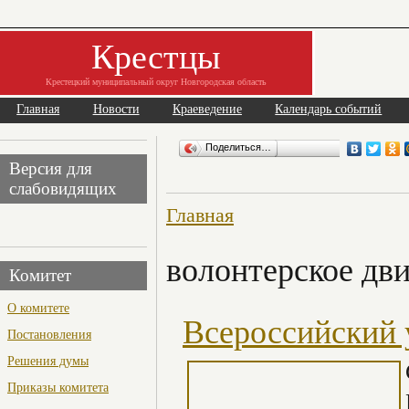
Крестцы
Крестецкий муниципальный округ Новгородская область
Главная
Новости
Краеведение
Календарь событий
Поделиться…
Версия для
слабовидящих
Главная
волонтерское дв
Комитет
О комитете
Всероссийский 
Постановления
Решения думы
Приказы комитета