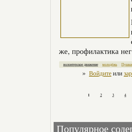
же, профилактика нег
волонтерское движение
молодёжь
Пушкин
»
Войдите
или
за
1
2
3
4
Популярное сод