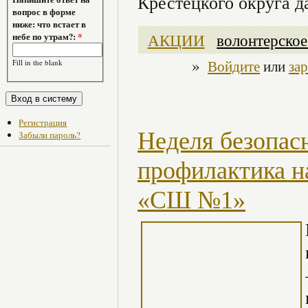
Крестецкого округа д
вопрос в форме
ниже: что встает в
АКЦИИ
волонтерско
небе по утрам?:
*
»
Войдите
или
за
Fill in the blank
Регистрация
Неделя безопас
Забыли пароль?
профилактика 
«СШ №1»