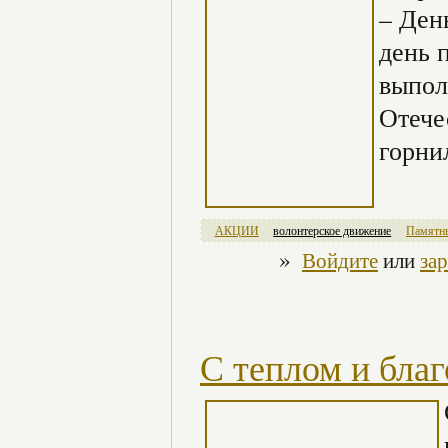
– Ден
день 
выпол
Отече
горни
АКЦИИ
волонтерское движение
Памятны
»
Войдите
или
за
С теплом и бла