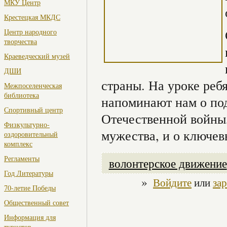
МКУ Центр
Крестецкая МКДС
Центр народного
творчества
Краеведческий музей
ДШИ
страны. На уроке реб
Межпоселенческая
библиотека
напоминают нам о под
Спортивный центр
Отечественной войны,
Физкультурно-
мужества, и о ключев
оздоровительный
комплекс
Регламенты
волонтерское движение
Год Литературы
»
Войдите
или
за
70-летие Победы
Общественный совет
Информация для
туристов