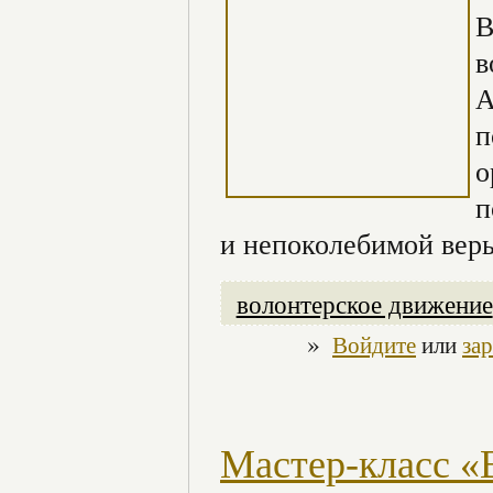
В
в
А
п
о
п
и непоколебимой веры
волонтерское движение
»
Войдите
или
за
Мастер-класс «