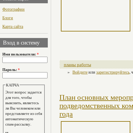
Фотографии
Блоги
Карта сайта
Вход в систему
Имя пользователя:
*
планы работы
Пароль:
*
»
Войдите
или
зарегистрируйтесь
,
КАПЧА
Этот вопрос задается
План основных меропр
для того, чтобы
выяснить, являетесь
подведомственных ком
ли Вы человеком или
года
представляете из себя
автоматическую
спам-рассылку.