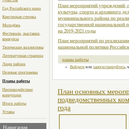
План мероприятий учреждений, 
Год Российского кино
культуры, спорта и архивного д
Крестецкая строчка
муниципального района по реали
государственной национальной 
Молодёжь
на 2019-2021 годы
Фестивали, выставки,
конкурсы
План мероприятий по реализации
национальной политики Российск
Творческие коллективы
Литературная страница
планы работы
Люди района
»
Войдите
или
зарегистрируйтесь
, 
Целевые программы
Планы работы
Противодействие
План основных меропр
коррупции
подведомственных ком
Итоги работы
года
Уставы
Навигация