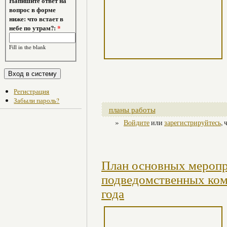
Напишите ответ на
вопрос в форме
ниже: что встает в
небе по утрам?:
*
Fill in the blank
Регистрация
Забыли пароль?
планы работы
»
Войдите
или
зарегистрируйтесь
,
План основных меропр
подведомственных ком
года