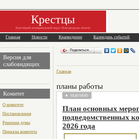
Крестцы
Крестецкий муниципальный округ Новгородская область
Главная
Новости
Краеведение
Календарь событий
Поделиться…
Версия для
слабовидящих
Главная
планы работы
Комитет
О комитете
План основных меро
Постановления
подведомственных ко
Решения думы
2026 года
Приказы комитета