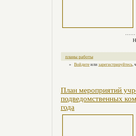
……
Но
планы работы
»
Войдите
или
зарегистрируйтесь
,
План мероприятий учр
подведомственных ком
года