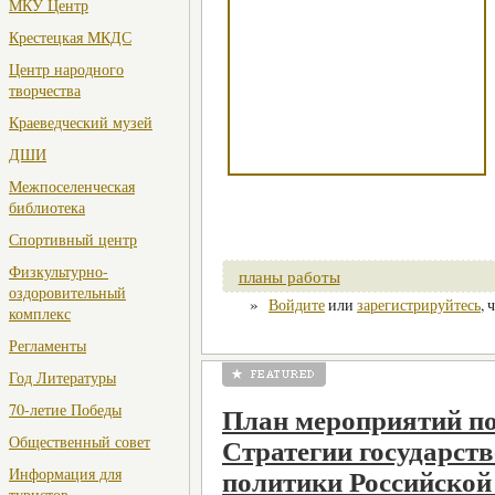
МКУ Центр
Крестецкая МКДС
Центр народного
творчества
Краеведческий музей
ДШИ
Межпоселенческая
библиотека
Спортивный центр
Физкультурно-
планы работы
оздоровительный
»
Войдите
или
зарегистрируйтесь
, 
комплекс
Регламенты
Год Литературы
70-летие Победы
План мероприятий по
Общественный совет
Стратегии государст
Информация для
политики Российской
туристов