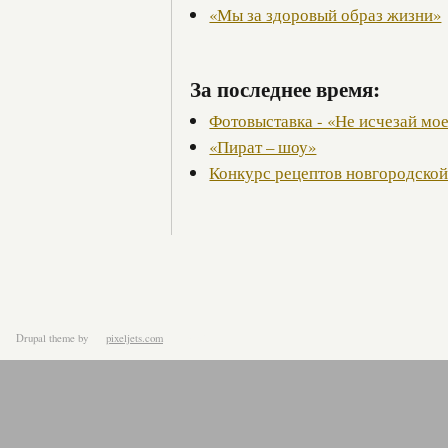
«Мы за здоровый образ жизни»
За последнее время:
Фотовыставка - «Не исчезай мое
«Пират – шоу»
Конкурс рецептов новгородской
Drupal theme
by
pixeljets.com
ver.1.4