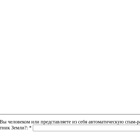
Этот вопрос задается для того, чтобы выяснить, являетесь ли Вы человеком или представляете из себя автоматическую
утник Земли?:
*