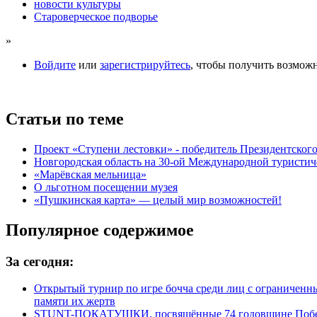
новости культуры
Староверческое подворье
»
Войдите
или
зарегистрируйтесь
, чтобы получить возмож
Статьи по теме
Проект «Ступени лестовки» - победитель Президентско
Новгородская область на 30-ой Международной туристи
«Марёвская мельница»
О льготном посещении музея
«Пушкинская карта» — целый мир возможностей!
Популярное содержимое
За сегодня:
Открытый турнир по игре бочча среди лиц с ограничен
памяти их жертв
STUNT-ПОКАТУШКИ, посвящённые 74 годовщине Побед