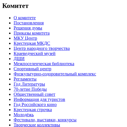
Комитет
О комитете
Постановления
Решения думы
Приказы комитета
МКУ Центр
Крестецкая МКДС
Центр народного творчества
Краеведческий музей
ДШИ
Межпоселенческая библиотека
Спортивный центр
Физкультурно-оздоровительный комплекс
Регламенты
Год Литературы
70-летие Победы
Общественный совет
Информация для туристов
Год Российского кино
Крестецкая строчка
Молодёжь
Фестивали, выставки, конкурсы
Творческие коллективы