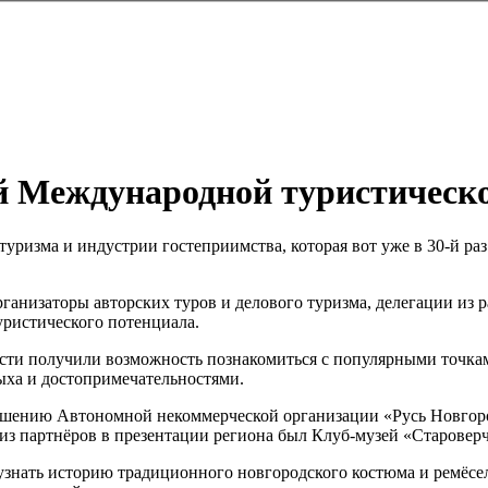
ой Международной туристическ
ризма и индустрии гостеприимства, которая вот уже в 30-й раз
рганизаторы авторских туров и делового туризма, делегации из 
уристического потенциала.
сти получили возможность познакомиться с популярными точка
дыха и достопримечательностями.
лашению Автономной некоммерческой организации «Русь Новгоро
из партнёров в презентации региона был Клуб-музей «Староверч
узнать историю традиционного новгородского костюма и ремёсе