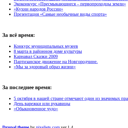
Экоконкурс «Пресмыкающиеся – первопроходцы земли»
«Кухни народов России»
Презентация «Самые необычные виды спорта»
За всё время:
Конкурс муниципальных музеев
8 марта в районном доме культуры
Карнавал Сказки 2009
Партизанское движение на Новгородчине.
«Мы за здоровый образ жизни»
За последнее время:
5 октября в нашей стране отмечают один из значимых пра
День варежки или рукавицы
«Обыкновенное чудо»
Drupal theme
by
pixeljets.com
ver.1.4