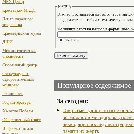
МКУ Центр
КАПЧА
Крестецкая МКДС
Этот вопрос задается для того, чтобы выяснить, являе
Центр народного
представляете из себя автоматическую спам
творчества
Напишите ответ на вопрос в форме ниже: 
Краеведческий музей
Fill in the blank
ДШИ
Межпоселенческая
библиотека
Спортивный центр
Физкультурно-
оздоровительный
Популярное содержимое
комплекс
Регламенты
За сегодня:
Год Литературы
Открытый турнир по игре бочча
70-летие Победы
возможностями здоровья, посв
Общественный совет
ликвидации последствий радиац
Информация для
памяти их жертв
туристов