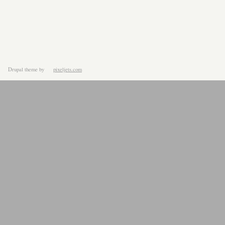
Drupal theme
by
pixeljets.com
ver.1.4