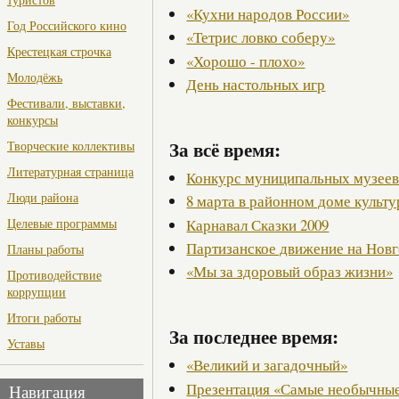
«Кухни народов России»
Год Российского кино
«Тетрис ловко соберу»
Крестецкая строчка
«Хорошо - плохо»
Молодёжь
День настольных игр
Фестивали, выставки,
конкурсы
За всё время:
Творческие коллективы
Литературная страница
Конкурс муниципальных музее
Люди района
8 марта в районном доме культ
Карнавал Сказки 2009
Целевые программы
Партизанское движение на Нов
Планы работы
«Мы за здоровый образ жизни»
Противодействие
коррупции
Итоги работы
За последнее время:
Уставы
«Великий и загадочный»
Презентация «Самые необычные
Навигация