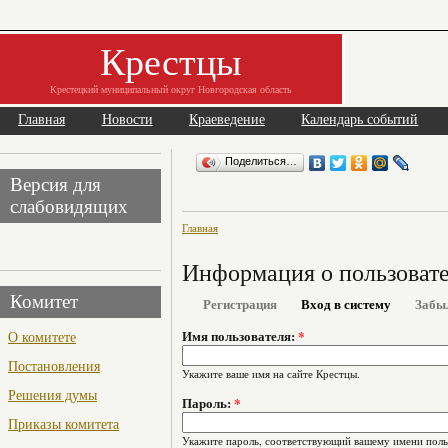
Крестцы
Крестецкий муниципальный округ Новгородская область
Главная
Новости
Краеведение
Календарь событий
Поделиться…
Версия для
слабовидящих
Главная
Информация о пользоват
Комитет
Регистрация
Вход в систему
Забы
О комитете
Имя пользователя:
*
Постановления
Укажите ваше имя на сайте Крестцы.
Решения думы
Пароль:
*
Приказы комитета
Укажите пароль, соответствующий вашему имени поль