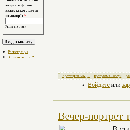
вопрос в форме
ниже: какого цвета
помидор?:
*
Fill in the blank
Регистрация
Забыли пароль?
Крестецкая МКДС
программа Соседи
ра
»
Войдите
или
за
Вечер-портрет 
В ст