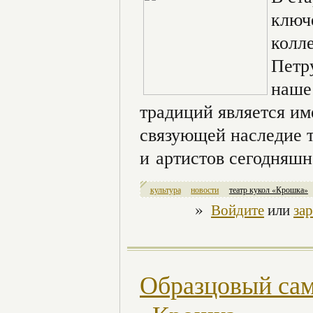
ключ
колл
Петр
наше
традиций является им
связующей наследие 
и артистов сегодняшн
культура
новости
театр кукол «Крошка»
»
Войдите
или
за
Образцовый сам