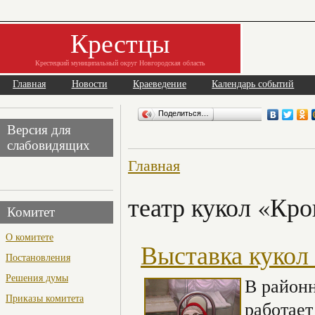
Крестцы
Крестецкий муниципальный округ Новгородская область
Главная
Новости
Краеведение
Календарь событий
Поделиться…
Версия для
слабовидящих
Главная
театр кукол «Кр
Комитет
О комитете
Выставка кукол 
Постановления
Решения думы
В районн
Приказы комитета
работает