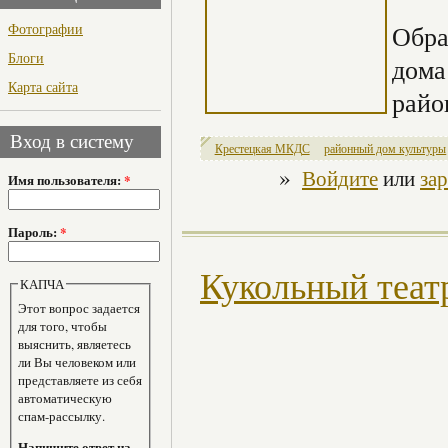
Фотографии
Обра
Блоги
дома
Карта сайта
райо
Вход в систему
Крестецкая МКДС
районный дом культуры
»
Войдите
или
за
Имя пользователя:
*
Пароль:
*
Кукольный теат
КАПЧА
Этот вопрос задается
для того, чтобы
выяснить, являетесь
ли Вы человеком или
представляете из себя
автоматическую
спам-рассылку.
Напишите ответ на