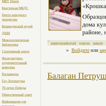
МКУ Центр
«Крошк
Крестецкая МКДС
Образцо
Центр народного
творчества
дома кул
Краеведческий музей
районе, 
ДШИ
Межпоселенческая
краеведческий музей
культура
новости
библиотека
»
Войдите
или
за
Спортивный центр
Физкультурно-
оздоровительный
комплекс
Балаган Петру
Регламенты
Год Литературы
70-летие Победы
Общественный совет
Информация для
туристов