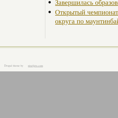
Завершилась образов
Открытый чемпионат
округа по маунтинб
Drupal theme
by
pixeljets.com
ver.1.4