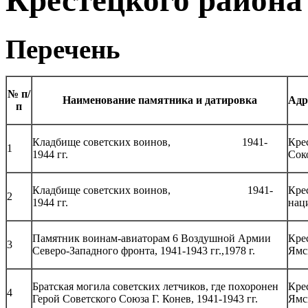
Крестецкого района
Перечень
№
п/
Наименование памятника и датировка
Адр
п
Кладбище советских воинов, 1941-
Кре
1
1944 гг.
Сок
Кладбище советских воинов, 1941-
Кре
2
1944 гг.
нац
Памятник воинам-авиаторам 6 Воздушной Армии
Кре
3
Северо-Западного фронта, 1941-1943 гг.,1978 г.
Ямс
Братская могила советских летчиков, где похоронен
Кре
4
Герой Советского Союза Г. Конев, 1941-1943 гг.
Ямс