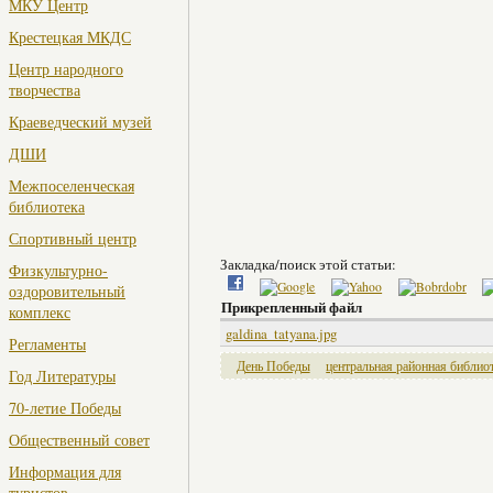
МКУ Центр
Крестецкая МКДС
Центр народного
творчества
Краеведческий музей
ДШИ
Межпоселенческая
библиотека
Спортивный центр
Закладка/поиск этой статьи:
Физкультурно-
оздоровительный
Прикрепленный файл
комплекс
galdina_tatyana.jpg
Регламенты
День Победы
центральная районная библио
Год Литературы
70-летие Победы
Общественный совет
Информация для
туристов