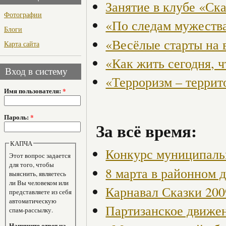
Занятие в клубе «Ск
Фотографии
«По следам мужества
Блоги
«Весёлые старты на 
Карта сайта
«Как жить сегодня, 
Вход в систему
«Терроризм – террит
Имя пользователя:
*
Пароль:
*
За всё время:
КАПЧА
Конкурс муниципаль
Этот вопрос задается
для того, чтобы
8 марта в районном 
выяснить, являетесь
ли Вы человеком или
Карнавал Сказки 200
представляете из себя
автоматическую
Партизанское движен
спам-рассылку.
Напишите ответ на