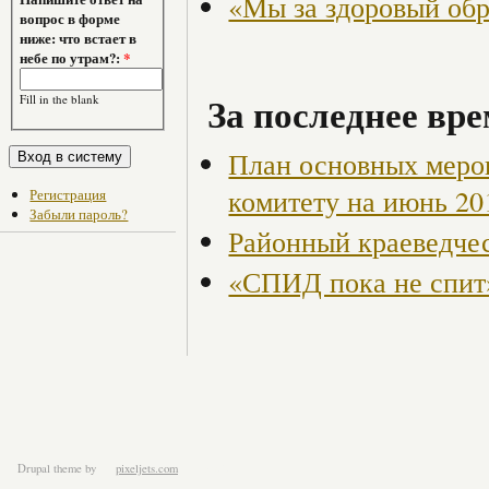
«Мы за здоровый об
вопрос в форме
ниже: что встает в
небе по утрам?:
*
За последнее вре
Fill in the blank
План основных меро
комитету на июнь 20
Регистрация
Забыли пароль?
Районный краеведче
«СПИД пока не спит
Drupal theme
by
pixeljets.com
ver.1.4