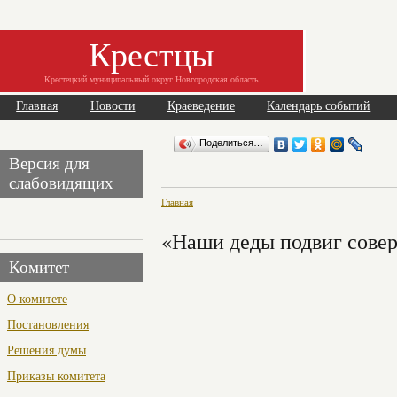
Крестцы
Крестецкий муниципальный округ Новгородская область
Главная
Новости
Краеведение
Календарь событий
Поделиться…
Версия для
слабовидящих
Главная
«Наши деды подвиг совер
Комитет
О комитете
Постановления
Решения думы
Приказы комитета