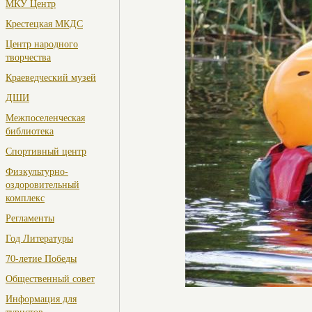
МКУ Центр
Крестецкая МКДС
Центр народного
творчества
Краеведческий музей
ДШИ
Межпоселенческая
библиотека
Спортивный центр
Физкультурно-
оздоровительный
комплекс
Регламенты
Год Литературы
70-летие Победы
Общественный совет
Информация для
туристов