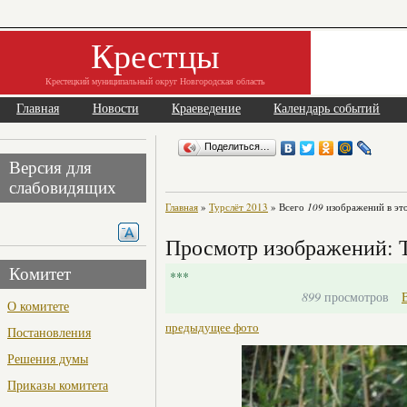
Крестцы
Крестецкий муниципальный округ Новгородская область
Главная
Новости
Краеведение
Календарь событий
Поделиться…
Версия для
слабовидящих
Главная
»
Турслёт 2013
» Всего
109
изображений в эт
Просмотр изображений: Т
Комитет
***
899
просмотров
О комитете
предыдущее фото
Постановления
Решения думы
Приказы комитета