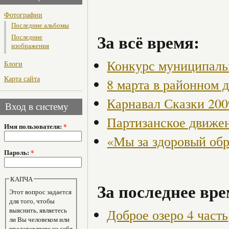
Фотографии
Последние альбомы
За всё время:
Последние
изображения
Конкурс муниципаль
Блоги
Карта сайта
8 марта в районном 
Карнавал Сказки 200
Вход в систему
Партизанское движен
Имя пользователя:
*
«Мы за здоровый об
Пароль:
*
КАПЧА
За последнее вре
Этот вопрос задается
для того, чтобы
выяснить, являетесь
Доброе озеро 4 часть
ли Вы человеком или
представляете из себя