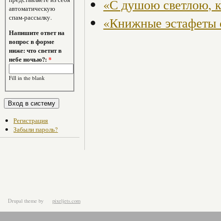
«С душою светлою, к
автоматическую
спам-рассылку.
«Книжные эстафеты 
Напишите ответ на
вопрос в форме
ниже: что светит в
небе ночью?:
*
Fill in the blank
Регистрация
Забыли пароль?
Drupal theme
by
pixeljets.com
ver.1.4