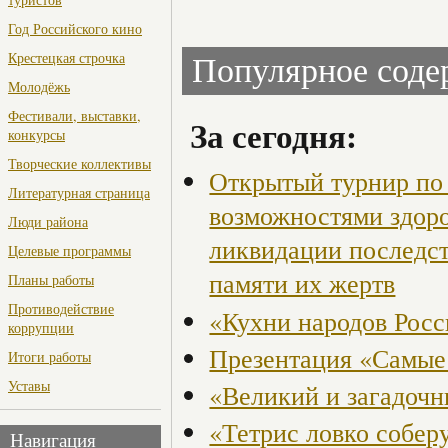
Год Российского кино
Крестецкая строчка
Популярное сод
Молодёжь
Фестивали, выставки,
За сегодня:
конкурсы
Творческие коллективы
Открытый турнир по 
Литературная страница
возможностями здор
Люди района
ликвидации последст
Целевые программы
памяти их жертв
Планы работы
Противодействие
«Кухни народов Рос
коррупции
Презентация «Самые
Итоги работы
Уставы
«Великий и загадоч
«Тетрис ловко собер
Навигация