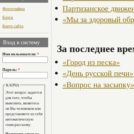
Партизанское движен
Фотографии
«Мы за здоровый об
Блоги
Карта сайта
Вход в систему
За последнее вре
Имя пользователя:
*
«Город из песка»
Пароль:
*
«День русской печи»
«Вопрос на засыпку
КАПЧА
Этот вопрос задается
для того, чтобы
выяснить, являетесь
ли Вы человеком или
представляете из себя
автоматическую
спам-рассылку.
Напишите ответ на