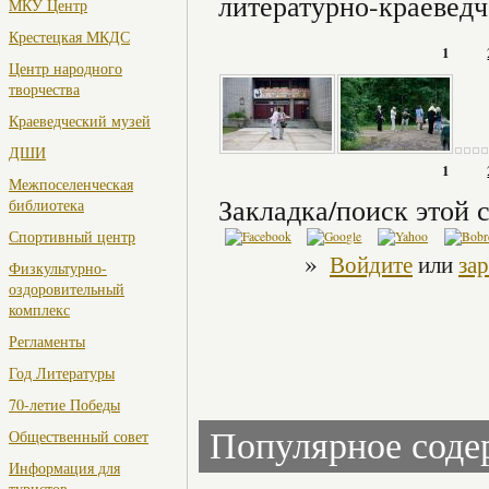
литературно-краевед
МКУ Центр
Крестецкая МКДС
1
Центр народного
творчества
Краеведческий музей
ДШИ
1
Межпоселенческая
Закладка/поиск этой с
библиотека
Спортивный центр
»
Войдите
или
за
Физкультурно-
оздоровительный
комплекс
Регламенты
Год Литературы
70-летие Победы
Популярное сод
Общественный совет
Информация для
туристов