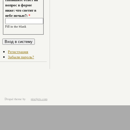
вопрос в форме
ниже: что светит в
небе ночью?:
*
Fill in the blank
Регистрация
Забыли пароль?
Drupal theme
by
pixeljets.com
ver.1.4