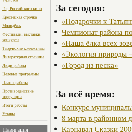
За сегодня:
Год Российского кино
Крестецкая строчка
«Подарочки к Татья
Молодёжь
Чемпионат района по
Фестивали, выставки,
конкурсы
«Наша ёлка всех зов
Творческие коллективы
«Экология природы 
Литературная страница
«Город из песка»
Люди района
Целевые программы
Планы работы
За всё время:
Противодействие
коррупции
Конкурс муниципаль
Итоги работы
Уставы
8 марта в районном 
Карнавал Сказки 200
Навигация