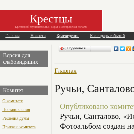
Крестцы
Крестецкий муниципальный округ Новгородская область
Главная
Новости
Краеведение
Календарь событий
Поделиться…
Версия для
слабовидящих
Главная
Ручьи, Санталово
Комитет
О комитете
Опубликовано комитет 
Постановления
Ручьи, Санталово, «И
Решения думы
Фотоальбом создан н
Приказы комитета