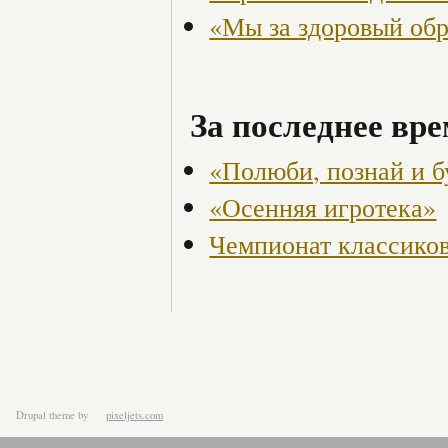
«Мы за здоровый об
За последнее вре
«Полюби, познай и бу
«Осенняя игротека»
Чемпионат классико
Drupal theme
by
pixeljets.com
ver.1.4