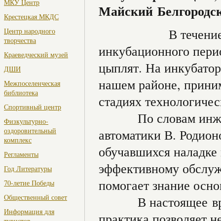
МКУ Центр
Майский Белгородск
Крестецкая МКДС
В течени
Центр народного
творчества
инкубационного перио
Краеведческий музей
цыплят. На инкубатор
ДШИ
нашем районе, приним
Межпоселенческая
библиотека
стадиях технологичес
Спортивный центр
По словам инженер
Физкультурно-
оздоровительный
автоматики В. Родион
комплекс
обучавшихся наладке
Регламенты
эффективному обслуж
Год Литературы
помогает знание осно
70-летие Победы
Общественный совет
В настоящее время
Информация для
практика позволяет не
туристов