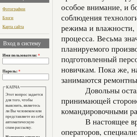
особое внимание, и б
Фотографии
соблюдения технологи
Блоги
режима и влажности, 
Карта сайта
процесса. Весьма зна
Вход в систему
планируемого произво
Имя пользователя:
*
подготовленный персо
новичкам. Пока же, н
Пароль:
*
занимаются ремонтны
КАПЧА
Довольны остались
Этот вопрос задается
принимающей стороно
для того, чтобы
выяснить, являетесь
командировочными ра
ли Вы человеком или
представляете из себя
В настоящее время 
автоматическую
спам-рассылку.
операторов, специал
Напишите ответ на