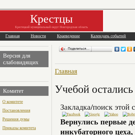
Крестцы
Крестецкий муниципальный округ Новгородская область
Главная
Новости
Краеведение
Календарь событий
Поделиться…
Версия для
слабовидящих
Главная
Учебой остались
Комитет
О комитете
Закладка/поиск этой с
Постановления
Вернулись первые д
Решения думы
Приказы комитета
инкубаторного цеха,