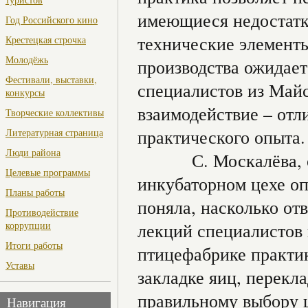
имеющиеся недостатк
Год Российского кино
технические элементы.
Крестецкая строчка
Молодёжь
производства ожидает
Фестивали, выставки,
специалистов из Майс
конкурсы
взаимодействие – от
Творческие коллективы
практического опыта.
Литературная страница
Люди района
С. Москалёва, одна
Целевые программы
инкубаторном цехе оп
Планы работы
поняла, насколько от
Противодействие
коррупции
лекций специалистов 
Итоги работы
птицефабрике практик
Уставы
закладке яиц, перекл
правильному выбору ц
Навигация