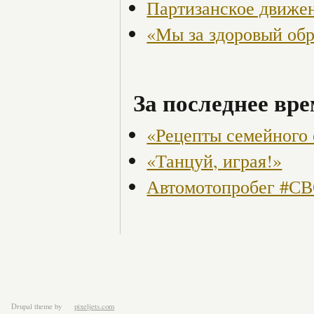
Партизанское движен
«Мы за здоровый об
За последнее вре
«Рецепты семейного 
«Танцуй, играя!»
Автомотопробег 
Drupal theme
by
pixeljets.com
ver.1.4