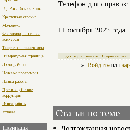
Телефон для справок:
Год Российского кино
Крестецкая строчка
Молодёжь
11 октября 2023 года
Фестивали, выставки,
конкурсы
Творческие коллективы
Литературная страница
Будь в спорте
новости
Спортивный центр
»
Войдите
или
за
Люди района
Целевые программы
Планы работы
Противодействие
коррупции
Итоги работы
Статьи по теме
Уставы
Долгожданная новост
Навигация