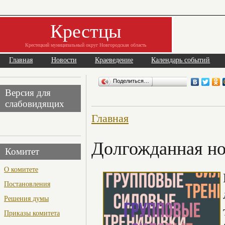
Крестцы
Крестецкий муниципальный округ Новгородская область
Главная
Новости
Краеведение
Календарь событий
Поделиться…
Версия для
слабовидящих
Главная
Долгожданная но
Комитет
О комитете
Постановления
Решения думы
Приказы комитета