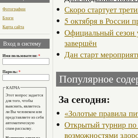
Скоро стартует трет
Фотографии
Блоги
5 октября в России 
Карта сайта
Официальный сезон 
завершён
Вход в систему
Дан старт мероприят
Имя пользователя:
*
Пароль:
*
Популярное сод
КАПЧА
За сегодня:
Этот вопрос задается
для того, чтобы
выяснить, являетесь
«Золотые правила пи
ли Вы человеком или
представляете из себя
Открытый турнир по 
автоматическую
спам-рассылку.
возможностями здор
Напишите ответ на