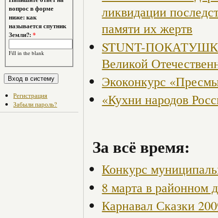
ликвидации последст
вопрос в форме
ниже: как
памяти их жертв
называется спутник
Земли?:
*
STUNT-ПОКАТУШКИ, 
Fill in the blank
Великой Отечествен
Экоконкурс «Пресмы
Регистрация
«Кухни народов Рос
Забыли пароль?
За всё время:
Конкурс муниципаль
8 марта в районном 
Карнавал Сказки 200