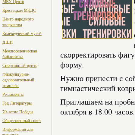
МКУ Центр
Крестецкая МКДС
Центр народного
творчества
Краеведческий музей
ДШИ
Межпоселенческая
скорректировать фигу
библиотека
форму.
Спортивный центр
Физкультурно-
Нужно принести с со
оздоровительный
комплекс
гимнастический коври
Регламенты
Приглашаем на пробн
Год Литературы
октября в 18.00 часов
70-летие Победы
Общественный совет
Информация для
туристов