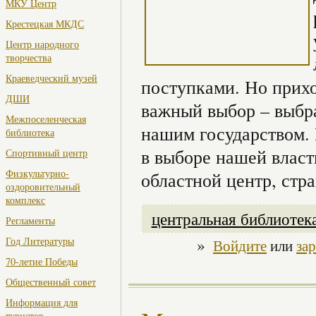
МКУ Центр
Крестецкая МКДС
Центр народного
творчества
Краеведческий музей
поступками. Но прихо
ДШИ
важный выбор – выбра
Межпоселенческая
нашим государством. 
библиотека
в выборе нашей власт
Спортивный центр
Физкультурно-
областной центр, стра
оздоровительный
комплекс
центральная библиотек
Регламенты
»
Год Литературы
Войдите
или
за
70-летие Победы
Общественный совет
Информация для
туристов