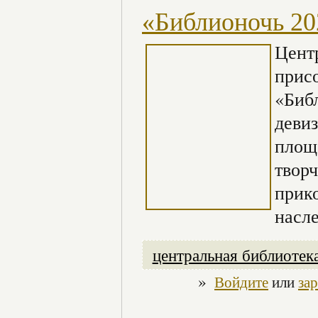
«Библионочь 20
Цент
прис
«Библ
деви
площ
творч
прик
насл
центральная библиотек
»
Войдите
или
за