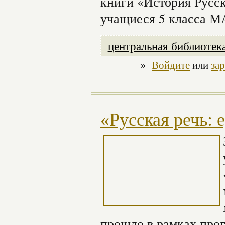
книги «История Русс
учащиеся 5 класса 
центральная библиотек
»
Войдите
или
за
«Русская речь: 
прошло в рамках про