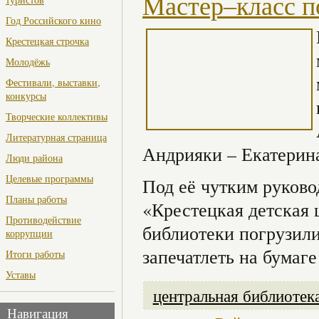
Мастер–класс п
Год Российского кино
Крестецкая строчка
Молодёжь
Фестивали, выставки,
конкурсы
Творческие коллективы
Литературная страница
Андрияки – Екатерин
Люди района
Целевые программы
Под её чутким руков
Планы работы
«Крестецкая детская 
Противодействие
библиотеки погрузили
коррупции
запечатлеть на бумаг
Итоги работы
Уставы
центральная библиотек
Навигация