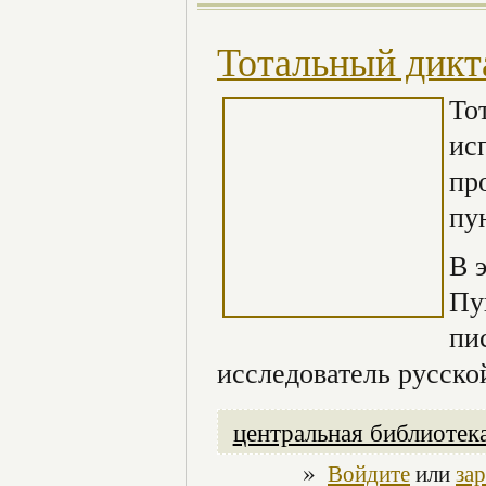
Тотальный дикт
То
ис
пр
пу
В 
Пу
пи
исследователь русско
центральная библиотек
»
Войдите
или
за