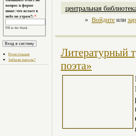
вопрос в форме
центральная библиотек
ниже: что встает в
небе по утрам?:
*
»
Войдите
или
за
Fill in the blank
Литературный т
Регистрация
Забыли пароль?
поэта»