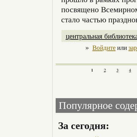
посвящено Всемирном
стало частью праздно
центральная библиотек
»
Войдите
или
за
1
2
3
4
Популярное сод
За сегодня: