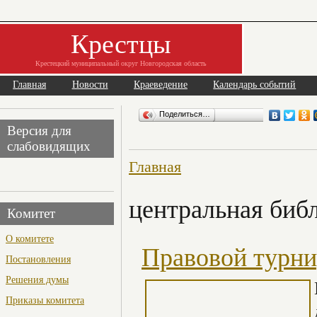
Крестцы
Крестецкий муниципальный округ Новгородская область
Главная
Новости
Краеведение
Календарь событий
Поделиться…
Версия для
слабовидящих
Главная
центральная биб
Комитет
О комитете
Правовой турни
Постановления
Решения думы
Приказы комитета