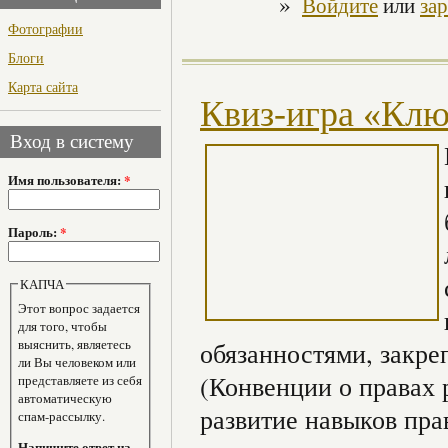
»
Войдите
или
за
Фотографии
Блоги
Карта сайта
Квиз-игра «Клю
Вход в систему
Имя пользователя:
*
Пароль:
*
КАПЧА
Этот вопрос задается
для того, чтобы
выяснить, являетесь
обязанностями, закре
ли Вы человеком или
(Конвенции о правах 
представляете из себя
автоматическую
развитие навыков пра
спам-рассылку.
Напишите ответ на