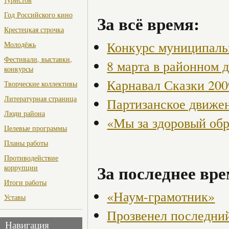
Год Российского кино
За всё время:
Крестецкая строчка
Конкурс муниципаль
Молодёжь
Фестивали, выставки,
8 марта в районном 
конкурсы
Карнавал Сказки 200
Творческие коллективы
Литературная страница
Партизанское движен
Люди района
«Мы за здоровый об
Целевые программы
Планы работы
Противодействие
За последнее вре
коррупции
Итоги работы
«Наум-грамотник»
Уставы
Прозвенел последни
Навигация