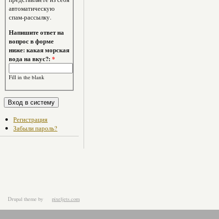
автоматическую
спам-рассылку.
Напишите ответ на
вопрос в форме
ниже: какая морская
вода на вкус?:
*
Fill in the blank
Регистрация
Забыли пароль?
Drupal theme
by
pixeljets.com
ver.1.4