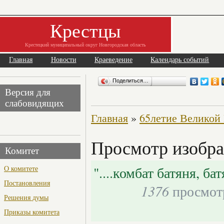
Крестцы
Крестецкий муниципальный округ Новгородская область
Главная
Новости
Краеведение
Календарь событий
Поделиться…
Версия для
слабовидящих
Главная
»
65летие Великой
Просмотр изобра
Комитет
"....комбат батяня, бат
О комитете
Постановления
1376
просмот
Решения думы
Приказы комитета