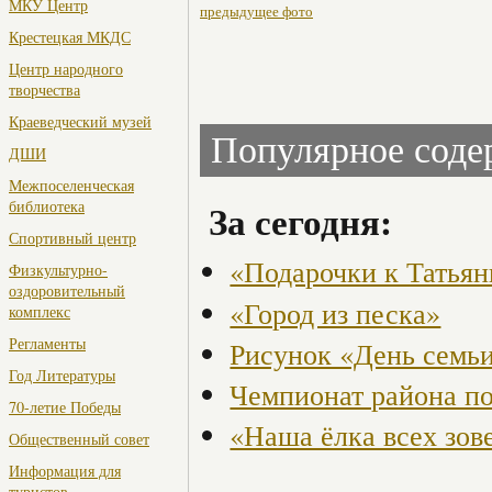
МКУ Центр
предыдущее фото
Крестецкая МКДС
Центр народного
творчества
Краеведческий музей
Популярное сод
ДШИ
Межпоселенческая
За сегодня:
библиотека
Спортивный центр
«Подарочки к Татья
Физкультурно-
оздоровительный
«Город из песка»
комплекс
Регламенты
Рисунок «День семьи
Год Литературы
Чемпионат района по
70-летие Победы
«Наша ёлка всех зов
Общественный совет
Информация для
туристов