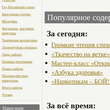
Год Российского кино
Крестецкая строчка
Популярное сод
Молодёжь
Фестивали, выставки,
За сегодня:
конкурсы
Творческие коллективы
Громкие чтения стих
Литературная страница
«Ткачество на ветке»
Люди района
Мастер-класс «Откры
Целевые программы
Планы работы
«Азбука здоровья»
Противодействие
«Наркотикам – БОЙ!
коррупции
Итоги работы
Уставы
За всё время:
Навигация