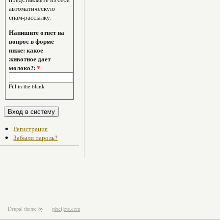
автоматическую
спам-рассылку.
Напишите ответ на
вопрос в форме
ниже: какое
животное дает
молоко?:
*
Fill in the blank
Регистрация
Забыли пароль?
Drupal theme
by
pixeljets.com
ver.1.4