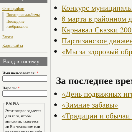
Конкурс муниципаль
Фотографии
Последние альбомы
8 марта в районном 
Последние
изображения
Карнавал Сказки 200
Блоги
Партизанское движен
Карта сайта
«Мы за здоровый об
Вход в систему
Имя пользователя:
*
За последнее вре
Пароль:
*
«День подвижных иг
«Зимние забавы»
КАПЧА
Этот вопрос задается
«Традиции и обычаи
для того, чтобы
выяснить, являетесь
ли Вы человеком или
представляете из себя