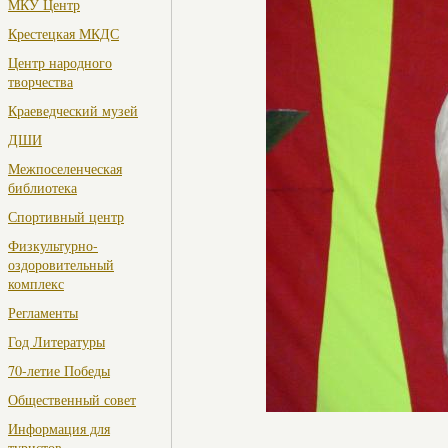
МКУ Центр
Крестецкая МКДС
Центр народного
творчества
Краеведческий музей
ДШИ
Межпоселенческая
библиотека
Спортивный центр
Физкультурно-
оздоровительный
комплекс
Регламенты
Год Литературы
70-летие Победы
Общественный совет
Информация для
туристов