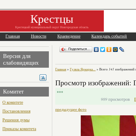
Крестцы
Крестецкий муниципальный округ Новгородская область
Главная
Новости
Краеведение
Календарь событий
Поделиться…
Версия для
слабовидящих
Главная
»
Гуляла Ярмарка...
» Всего
141
изображений в
Просмотр изображений: Г
Комитет
***
989
просмотров
О комитете
предыдущее фото
Постановления
Решения думы
Приказы комитета