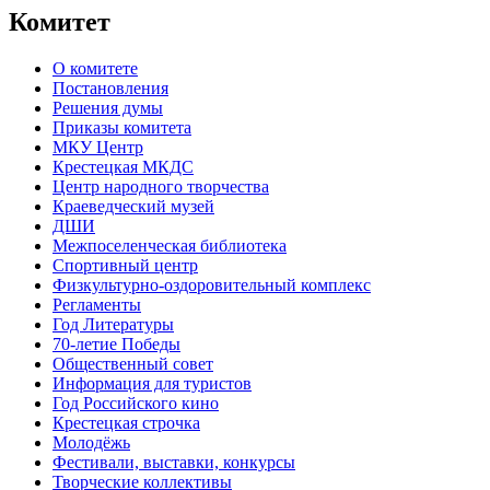
Комитет
О комитете
Постановления
Решения думы
Приказы комитета
МКУ Центр
Крестецкая МКДС
Центр народного творчества
Краеведческий музей
ДШИ
Межпоселенческая библиотека
Спортивный центр
Физкультурно-оздоровительный комплекс
Регламенты
Год Литературы
70-летие Победы
Общественный совет
Информация для туристов
Год Российского кино
Крестецкая строчка
Молодёжь
Фестивали, выставки, конкурсы
Творческие коллективы