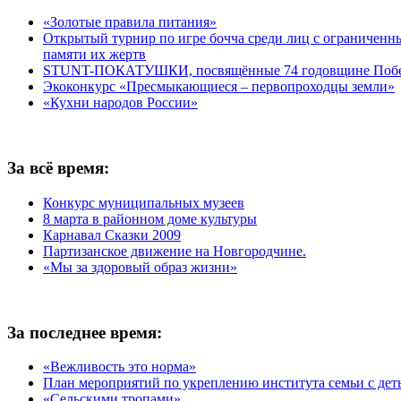
«Золотые правила питания»
Открытый турнир по игре бочча среди лиц с ограничен
памяти их жертв
STUNT-ПОКАТУШКИ, посвящённые 74 годовщине Побед
Экоконкурс «Пресмыкающиеся – первопроходцы земли»
«Кухни народов России»
За всё время:
Конкурс муниципальных музеев
8 марта в районном доме культуры
Карнавал Сказки 2009
Партизанское движение на Новгородчине.
«Мы за здоровый образ жизни»
За последнее время:
«Вежливость это норма»
План мероприятий по укреплению института семьи с дет
«Сельскими тропами»