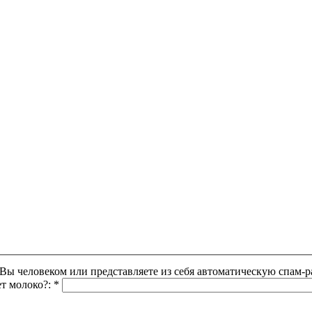
Этот вопрос задается для того, чтобы выяснить, являетесь ли Вы человеком или представляете из себя автоматическую
ет молоко?:
*