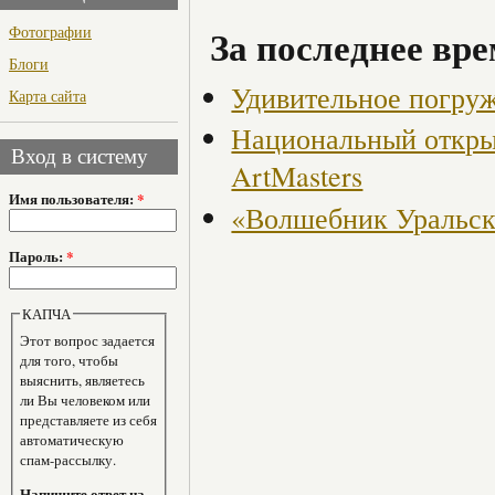
Фотографии
За последнее вре
Блоги
Удивительное погруже
Карта сайта
Национальный откры
Вход в систему
ArtMasters
Имя пользователя:
*
«Волшебник Уральск
Пароль:
*
КАПЧА
Этот вопрос задается
для того, чтобы
выяснить, являетесь
ли Вы человеком или
представляете из себя
автоматическую
спам-рассылку.
Напишите ответ на