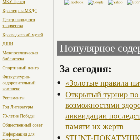
МКУ Центр
Крестецкая МКДС
Центр народного
творчества
Краеведческий музей
ДШИ
Популярное сод
Межпоселенческая
библиотека
За сегодня:
Спортивный центр
Физкультурно-
«Золотые правила пи
оздоровительный
комплекс
Открытый турнир по 
Регламенты
возможностями здор
Год Литературы
ликвидации последст
70-летие Победы
памяти их жертв
Общественный совет
Информация для
STUNT-ПОКАТУШКИ, 
туристов