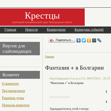
Крестцы
Крестецкий муниципальный округ Новгородская область
Главная
Новости
Краеведение
Календарь событий
Поделиться…
Версия для
слабовидящих
Главная
Фантазия + в Болгарии
Комитет
Опубликовано Гость в Сб, 09/07/2011 - 20:25
"Фантазия +" в Болгарии
О комитете
Постановления
1
Решения думы
1
Приказы комитета
Закладка/поиск этой статьи: