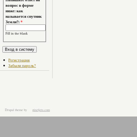
вопрос в форме
ниже: как
называется спутник
Земли?:
*
Fill in the blank
Регистрация
Забыли пароль?
Drupal theme
by
pixeljets.com
ver.1.4