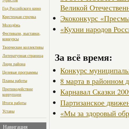
Великой Отечествен
Год Российского кино
Экоконкурс «Пресмы
Крестецкая строчка
Молодёжь
«Кухни народов Рос
Фестивали, выставки,
конкурсы
Творческие коллективы
За всё время:
Литературная страница
Люди района
Конкурс муниципаль
Целевые программы
8 марта в районном 
Планы работы
Противодействие
Карнавал Сказки 200
коррупции
Партизанское движен
Итоги работы
«Мы за здоровый об
Уставы
Навигация