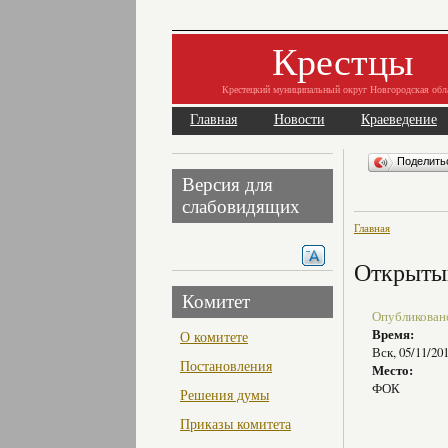
Крестцы
Крестецкий муниципальный округ Новгородская обл
Главная
Новости
Краеведение
Поделит
Версия для
слабовидящих
Главная
Открытый
Комитет
Опубликовано 
Время:
О комитете
Вск, 05/11/20
Постановления
Место:
ФОК
Решения думы
Приказы комитета