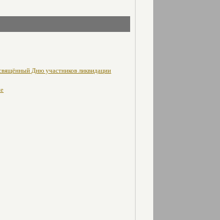
освящённый Дню участников ликвидации
не