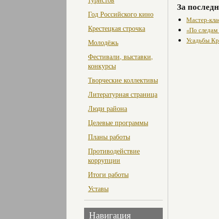
За последн
Год Российского кино
Мастер-кла
Крестецкая строчка
«По следам
Усадьбы Кр
Молодёжь
Фестивали, выставки,
конкурсы
Творческие коллективы
Литературная страница
Люди района
Целевые программы
Планы работы
Противодействие
коррупции
Итоги работы
Уставы
Навигация