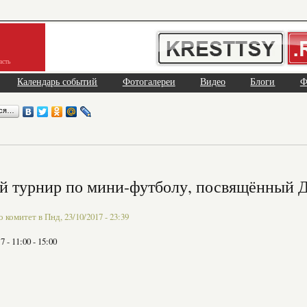
асть
Календарь событий
Фотогалереи
Видео
Блоги
Ф
ься…
 турнир по мини-футболу, посвящённый Д
комитет в Пнд, 23/10/2017 - 23:39
17 -
11:00
-
15:00