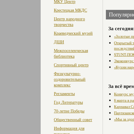
МКУ Центр
Крестецкая МКДС
Популярн
Центр народного
творчества
За сегодня
Краеведческий музей
«Золотые п
ДШИ
Открытый т
последстви
Межпоселенческая
STUNT-ПОК
библиотека
Экоконкурс
Спортивный центр
«Кухни нар
Физкультурно-
оздоровительный
комплекс
За всё вре
Регламенты
Конкурс му
8 марта в 
Год Литературы
Карнавал С
70-летие Победы
Партизанск
«Мы за здо
Общественный совет
Информация для
туристов