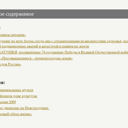
ое содержимое
:
равила питания»
урнир по игре бочча среди лиц с ограниченными возможностями здоровья, п
й радиационных аварий и катастроф и памяти их жертв
АТУШКИ, посвящённые 74 годовщине Победы в Великой Отечественной вой
 «Пресмыкающиеся – первопроходцы земли»
одов России»
мя:
ниципальных музеев
районном доме культуры
казки 2009
ое движение на Новгородчине.
ровый образ жизни»