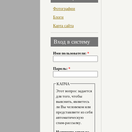
Фотографии
Блоги
Карта сайта
Вход в систему
Имя пользователя:
*
Пароль:
*
КАПЧА
Этот вопрос задается
для того, чтобы
выяснить, являетесь
ли Вы человеком или
представляете из себя
автоматическую
спам-рассылку.
Напишите ответ на