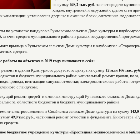
на сумму
698,2 тыс. руб.
за счет средств муници
кладке, внутренней и наружной отделке стен пр
 канализации; установлены дверные и оконные блоки, сантехника, водонагре
ты по установке пандусов в Ручьевском сельском Доме культуры и клубе-музе
б.
за счет средств муниципального района в рамках государственной програ
онт крыльца в Ручьевском сельском Доме культуры и клубе-музее «Староверч
етных средств.
 работы на объектах в 2019 году включают в себя:
 ремонт в здании Культурного досугового центра на сумму
12 млн 166 тыс. руб
юджетов и бюджета муниципального райна: капитальный ремонт кровли, пола,
 водопровода, вентиляции санузла, отмостки; электромонтажные работы; отд
кленного с пандусом;
екущий ремонт дверей и оконных конструкций Ручьевского сельского Дома к
рального, областного бюджетов и бюджета муниципального района;
емонт электроосвещения в Сомёнском сельском Доме культуры на сумму
143,0
 сумму
49,0 тыс.руб.
, частичный ремонт отмостки и фундамента Кинотеатра «Р
х средств.
ое бюджетное учреждение культуры «Крестецкая межпоселенческая библи