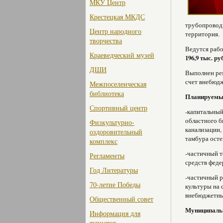
МКУ Центр
Крестецкая МКДС
трубопроводы
Центр народного
территория.
творчества
Ведутся рабо
Краеведческий музей
196,9 тыс. ру
ДШИ
Выполнен рем
счет внебюдж
Межпоселенческая
библиотека
Планируемые
Спортивный центр
-капитальный
областного б
Физкультурно-
канализации,
оздоровительный
тамбура осте
комплекс
-частичный т
Регламенты
средств феде
Год Литературы
-частичный р
70-летие Победы
культуры на
внебюджетны
Общественный совет
Муниципальн
Информация для
туристов