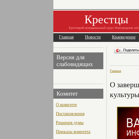
Крестцы
Крестецкий муниципальный округ Новгородская обл
Главная
Новости
Краеведение
Поделит
Версия для
слабовидящих
Главная
О заверш
культуры
Комитет
О комитете
Постановления
Решения думы
Приказы комитета