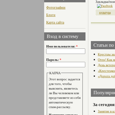
Закладка/пои
Фотографии
культура
Блоги
Карта сайта
Вход в систему
Статьи по
Имя пользователя:
*
Крестцы за
Пароль:
*
Отец! Как м
День ветер
«Крестецко
КАПЧА
«Дорога до
Этот вопрос задается
для того, чтобы
выяснить, являетесь
Популярн
ли Вы человеком или
представляете из себя
автоматическую
За сегодня
спам-рассылку.
Занятие в 
Напишите ответ на