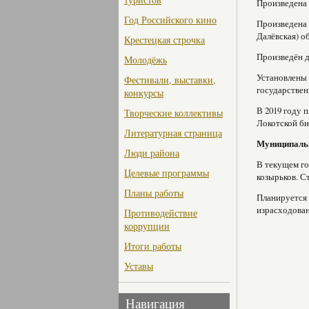
Произведена 
Год Российского кино
Произведена 
Далёвская) 
Крестецкая строчка
Произведён 
Молодёжь
Установлены 
Фестивали, выставки,
государствен
конкурсы
В 2019 году 
Творческие коллективы
Локотской б
Литературная страница
Муниципальн
Люди района
В текущем го
Целевые программы
козырьков. С
Планы работы
Планируется 
израсходова
Противодействие
коррупции
Итоги работы
Уставы
Навигация