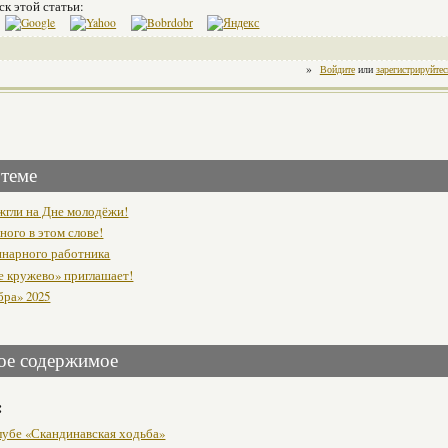
ск этой статьи:
»
Войдите
или
зарегистрируйтес
 теме
жгли на Дне молодёжи!
ного в этом слове!
инарного работника
е кружево» приглашает!
бра» 2025
ое содержимое
:
клубе «Скандинавская ходьба»