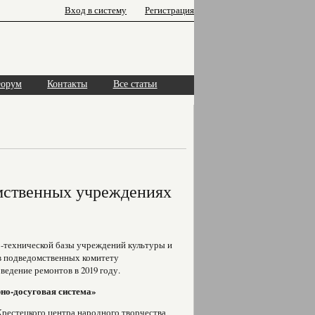
Вход в систему
Регистрация
орум
Контакты
Все статьи
мственных учреждениях
о-технической базы учреждений культуры и
 в подведомственных комитету
едение ремонтов в 2019 году.
но-досуговая система»
рестецкого центра народного творчества