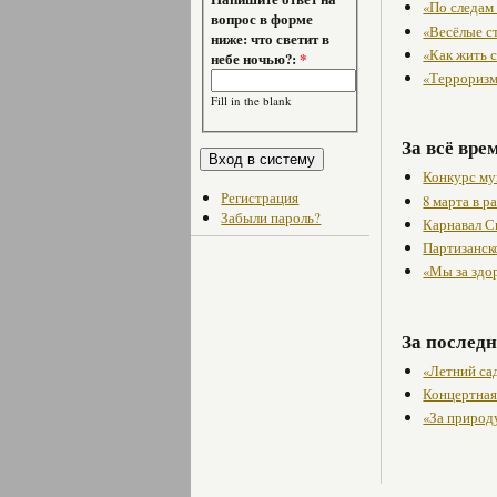
«По следам
вопрос в форме
«Весёлые с
ниже: что светит в
«Как жить с
небе ночью?:
*
«Терроризм
Fill in the blank
За всё вре
Конкурс му
Регистрация
8 марта в 
Забыли пароль?
Карнавал С
Партизанск
«Мы за здо
За последн
«Летний са
Концертная
«За природу