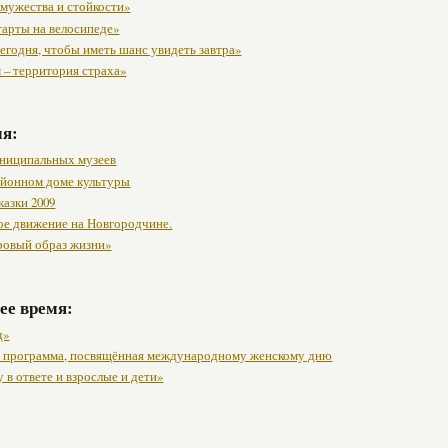
 мужества и стойкости»
тарты на велосипеде»
егодня, чтобы иметь шанс увидеть завтра»
 – территория страха»
мя:
ниципальных музеев
районном доме культуры
казки 2009
ое движение на Новгородчине.
ровый образ жизни»
ее время:
д»
 программа, посвящённая международному женскому дню
 в ответе и взрослые и дети»