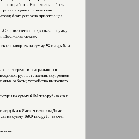
пального района. Выполнены работы по
истройки к зданию; проложены
ватели; благоустроена прилегающая
е «Староверческое подворье» на сумму
ммы «Доступная среда».
еское подворье» на сумму
92 тыс.руб.
за
.
за счет средств федерального и
 входных групп, отопления, внутренней
елочные работы; устройство выносного
ультуры на сумму
610,0 тыс.руб.
за счет
 тыс.руб.
и в Ямском сельском Доме
усь» на сумму
168,0 тыс.руб.
- за счет
отека»