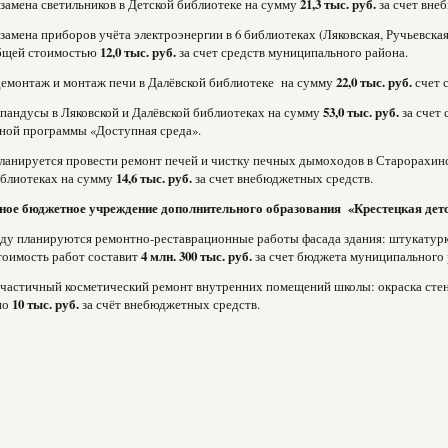
замена светильников в Детской библиотеке на сумму
21,3 тыс. руб.
за счет вне
замена приборов учёта электроэнергии в 6 библиотеках (Ляковская, Ручьевская
общей стоимостью
12,0 тыс. руб.
за счет средств муниципального района.
демонтаж и монтаж печи в Далёвской библиотеке на сумму
22,0 тыс. руб.
счет 
пандусы в Ляковской и Далёвской библиотеках на сумму
53,0 тыс. руб.
за счет 
ной программы «Доступная среда».
планируется провести ремонт печей и чистку печных дымоходов в Старорахинск
иблиотеках на сумму
14,6 тыс. руб.
за счет внебюджетных средств.
ое бюджетное учреждение дополнительного образования «Крестецкая детс
ду планируются ремонтно-реставрационные работы фасада здания: штукатурка
тоимость работ составит
4 млн. 300 тыс. руб.
за счет бюджета муниципального 
частичный косметический ремонт внутренних помещений школы: окраска стен 
но
10 тыс. руб.
за счёт внебюджетных средств.