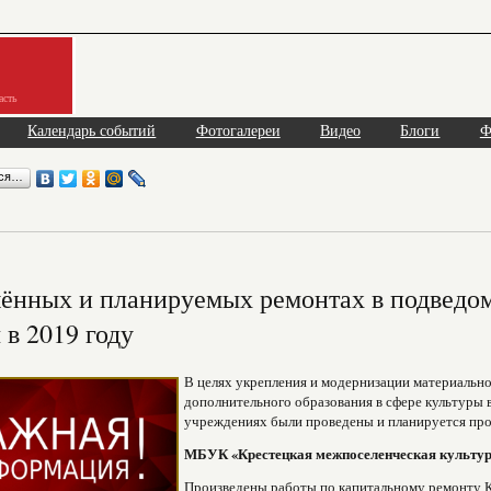
асть
Календарь событий
Фотогалереи
Видео
Блоги
Ф
ься…
ённых и планируемых ремонтах в подведо
 в 2019 году
В целях укрепления и модернизации материальн
дополнительного образования в сфере культуры
учреждениях были проведены и планируется пров
МБУК «Крестецкая межпоселенческая культур
Произведены работы по капитальному ремонту К