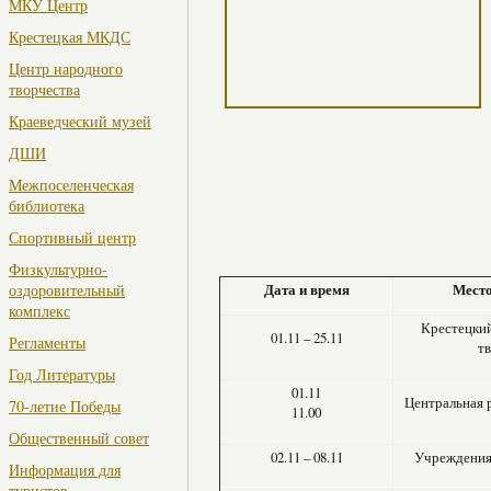
МКУ Центр
Крестецкая МКДС
Центр народного
творчества
Краеведческий музей
ДШИ
Межпоселенческая
библиотека
Спортивный центр
Физкультурно-
оздоровительный
Дата и время
Место
комплекс
Крестецкий
01.11 – 25.11
Регламенты
т
Год Литературы
01.11
Центральная 
70-летие Победы
11.00
Общественный совет
02.11 – 08.11
Учреждения 
Информация для
туристов