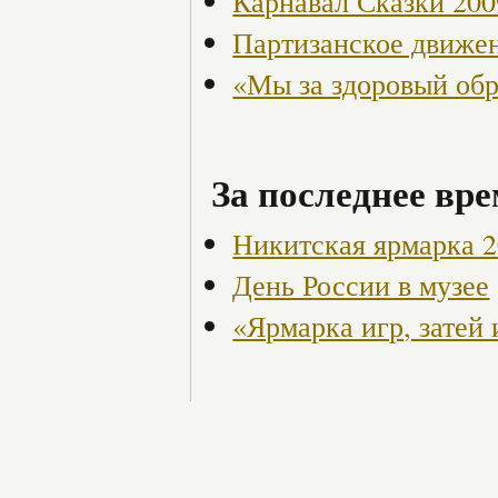
Карнавал Сказки 200
Партизанское движен
«Мы за здоровый об
За последнее вре
Никитская ярмарка 
День России в музее
«Ярмарка игр, затей 