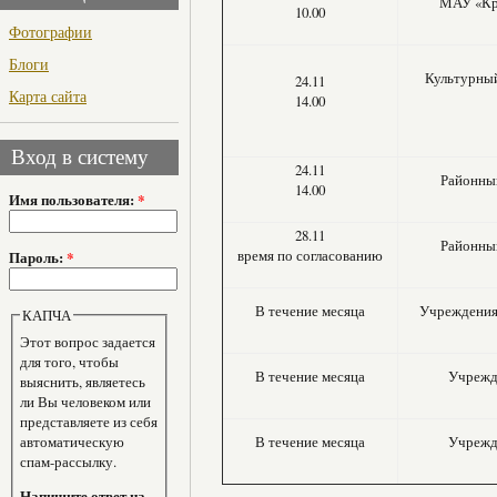
МАУ «Кр
10.00
Фотографии
Блоги
Культурный
24.11
Карта сайта
14.00
Вход в систему
24.11
Районны
14.00
Имя пользователя:
*
28.11
Районны
время по согласованию
Пароль:
*
В течение месяца
Учреждения 
КАПЧА
Этот вопрос задается
для того, чтобы
В течение месяца
Учрежд
выяснить, являетесь
ли Вы человеком или
представляете из себя
автоматическую
В течение месяца
Учрежд
спам-рассылку.
Напишите ответ на