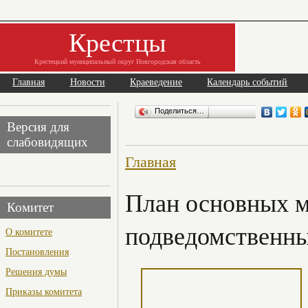
Крестцы
Крестецкий муниципальный округ Новгородская область
Главная
Новости
Краеведение
Календарь событий
Поделиться…
Версия для
слабовидящих
Главная
План основных м
Комитет
подведомственны
О комитете
Постановления
Решения думы
Приказы комитета