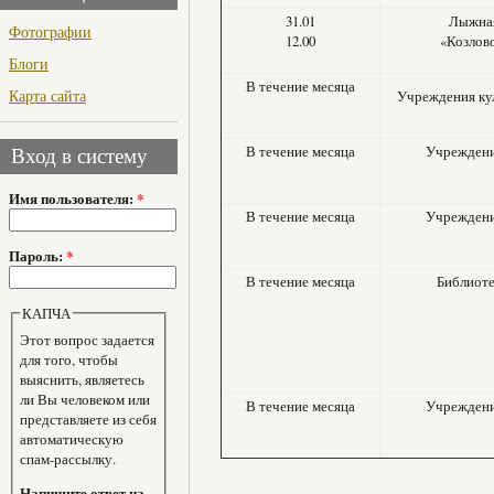
31.01
Лыжная
Фотографии
12.00
«Козлов
Блоги
В течение месяца
Карта сайта
Учреждения ку
В течение месяца
Учреждени
Вход в систему
Имя пользователя:
*
В течение месяца
Учреждени
Пароль:
*
В течение месяца
Библиоте
КАПЧА
Этот вопрос задается
для того, чтобы
выяснить, являетесь
ли Вы человеком или
В течение месяца
Учреждени
представляете из себя
автоматическую
спам-рассылку.
Напишите ответ на