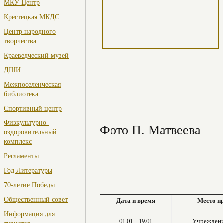
МКУ Центр
Крестецкая МКДС
Центр народного
творчества
Краеведческий музей
ДШИ
Межпоселенческая
библиотека
Спортивный центр
Физкультурно-
Фото П. Матвеева
оздоровительный
комплекс
Регламенты
Год Литературы
70-летие Победы
Общественный совет
Дата и время
Место п
Информация для
01.01 – 19.01
Учреждени
туристов