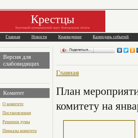
Крестцы
Крестецкий муниципальный округ Новгородская область
Главная
Новости
Краеведение
Календарь событий
Поделиться…
Версия для
слабовидящих
Главная
План мероприяти
Комитет
комитету на янва
О комитете
Постановления
Решения думы
Приказы комитета