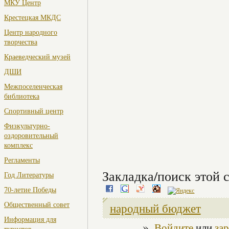
МКУ Центр
Крестецкая МКДС
Центр народного
творчества
Краеведческий музей
ДШИ
Межпоселенческая
библиотека
Спортивный центр
Физкультурно-
оздоровительный
комплекс
Регламенты
Закладка/поиск этой с
Год Литературы
70-летие Победы
Общественный совет
народный бюджет
Информация для
»
Войдите
или
за
туристов