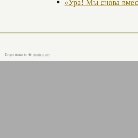
«Ура! Мы снова вмес
Drupal theme
by
pixeljets.com
ver.1.4