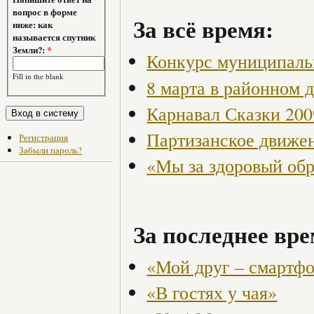
вопрос в форме
За всё время:
ниже: как
называется спутник
Земли?:
*
Конкурс муниципаль
Fill in the blank
8 марта в районном 
Карнавал Сказки 200
Партизанское движен
Регистрация
Забыли пароль?
«Мы за здоровый об
За последнее вре
«Мой друг – смартф
«В гостях у чая»