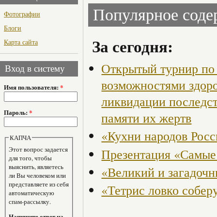
Популярное сод
Фотографии
Блоги
За сегодня:
Карта сайта
Открытый турнир по 
Вход в систему
возможностями здор
Имя пользователя:
*
ликвидации последст
Пароль:
*
памяти их жертв
«Кухни народов Рос
КАПЧА
Этот вопрос задается
Презентация «Самые
для того, чтобы
выяснить, являетесь
«Великий и загадоч
ли Вы человеком или
представляете из себя
«Тетрис ловко собер
автоматическую
спам-рассылку.
Напишите ответ на