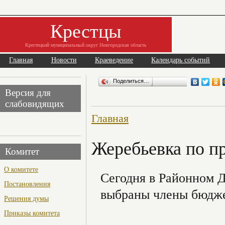
Крестцы
Крестецкий муниципальный округ Новгородская область
Главная
Новости
Краеведение
Календарь событий
Поделиться…
Версия для
слабовидящих
Главная
Жеребьевка по п
Комитет
О комитете
Сегодня в Районном 
Постановления
выбраны члены бюдже
Решения думы
Приказы комитета