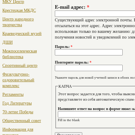
МКУ Центр
E-mail адрес:
*
Крестецкая МКДС
Центр народного
Существующий адрес электронной почты. В
творчества
отсылаться на этот адрес. Адрес электронно
использован только по вашему желанию: дл
Краеведческий музей
получения новостей и уведомлений по эле
ДШИ
Пароль:
*
Межпоселенческая
библиотека
Повторите пароль:
*
Спортивный центр
Физкультурно-
Укажите пароль для новой учетной записи в обоих пол
оздоровительный
комплекс
КАПЧА
Этот вопрос задается для того, чтобы выяснить, являе
Регламенты
представляете из себя автоматическую спам
Год Литературы
Напишите ответ на вопрос в форме ниже: 
70-летие Победы
Fill in the blank
Общественный совет
Информация для
туристов