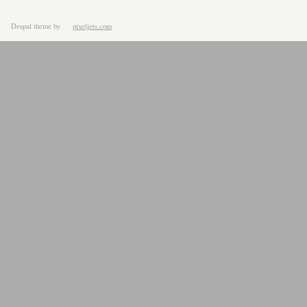
Drupal theme
by
pixeljets.com
ver.1.4