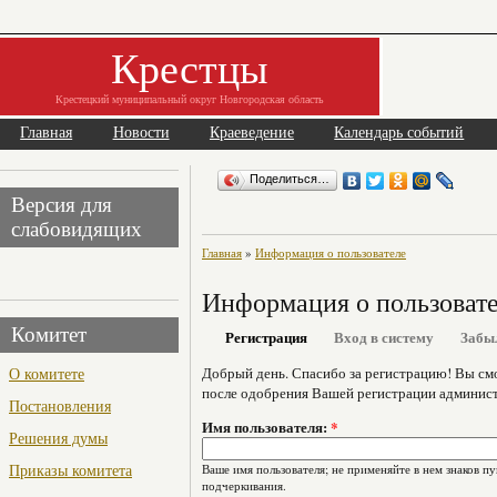
Крестцы
Крестецкий муниципальный округ Новгородская область
Главная
Новости
Краеведение
Календарь событий
Поделиться…
Версия для
слабовидящих
Главная
»
Информация о пользователе
Информация о пользоват
Комитет
Регистрация
Вход в систему
Забы
О комитете
Добрый день. Спасибо за регистрацию! Вы см
после одобрения Вашей регистрации админист
Постановления
Имя пользователя:
*
Решения думы
Приказы комитета
Ваше имя пользователя; не применяйте в нем знаков пу
подчеркивания.