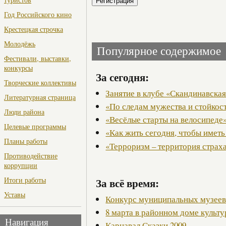
Год Российского кино
Крестецкая строчка
Молодёжь
Популярное содержимое
Фестивали, выставки,
конкурсы
За сегодня:
Творческие коллективы
Занятие в клубе «Скандинавская
Литературная страница
«По следам мужества и стойкос
Люди района
«Весёлые старты на велосипеде
Целевые программы
«Как жить сегодня, чтобы иметь
Планы работы
«Терроризм – территория страх
Противодействие
коррупции
За всё время:
Итоги работы
Уставы
Конкурс муниципальных музее
8 марта в районном доме культ
Навигация
Карнавал Сказки 2009