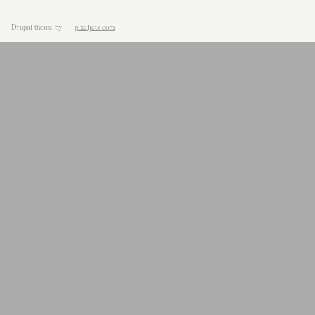
Drupal theme
by
pixeljets.com
ver.1.4