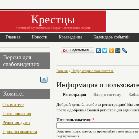
Крестцы
Крестецкий муниципальный округ Новгородская область
Главная
Новости
Краеведение
Календарь событий
Поделиться…
Версия для
слабовидящих
Главная
»
Информация о пользователе
Информация о пользоват
Комитет
Регистрация
Вход в систему
Забы
О комитете
Добрый день. Спасибо за регистрацию! Вы см
после одобрения Вашей регистрации админист
Постановления
Имя пользователя:
*
Решения думы
Приказы комитета
Ваше имя пользователя; не применяйте в нем знаков пу
подчеркивания.