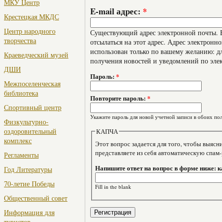
МКУ Центр
E-mail адрес:
*
Крестецкая МКДС
Центр народного
Существующий адрес электронной почты. В
творчества
отсылаться на этот адрес. Адрес электронно
использован только по вашему желанию: дл
Краеведческий музей
получения новостей и уведомлений по эле
ДШИ
Пароль:
*
Межпоселенческая
библиотека
Повторите пароль:
*
Спортивный центр
Укажите пароль для новой учетной записи в обоих пол
Физкультурно-
оздоровительный
КАПЧА
комплекс
Этот вопрос задается для того, чтобы выяснить, являе
представляете из себя автоматическую спам
Регламенты
Напишите ответ на вопрос в форме ниже: 
Год Литературы
70-летие Победы
Fill in the blank
Общественный совет
Информация для
туристов