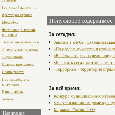
Год Российского кино
Крестецкая строчка
Популярное содержимое
Молодёжь
Фестивали, выставки,
За сегодня:
конкурсы
Занятие в клубе «Скандинавская
Творческие коллективы
«По следам мужества и стойкос
Литературная страница
«Весёлые старты на велосипеде
Люди района
«Как жить сегодня, чтобы иметь
Целевые программы
«Терроризм – территория страх
Планы работы
Противодействие
коррупции
За всё время:
Итоги работы
Конкурс муниципальных музее
Уставы
8 марта в районном доме культ
Карнавал Сказки 2009
Навигация