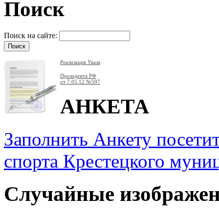
Поиск
Поиск на сайте:
Реализация Указа
Президента РФ
от 7.05.12
№597
АНКЕТА
Заполнить Анкету посети
спорта Крестецкого муни
Случайные изображе