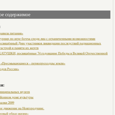
ое содержимое
:
равила питания»
урнир по игре бочча среди лиц с ограниченными возможностями
посвящённый Дню участников ликвидации последствий радиационных
тастроф и памяти их жертв
АТУШКИ, посвящённые 74 годовщине Победы в Великой Отечественной
 «Пресмыкающиеся – первопроходцы земли»
одов России»
мя:
ниципальных музеев
районном доме культуры
казки 2009
ое движение на Новгородчине.
ровый образ жизни»