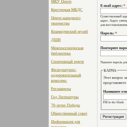
МКУ Центр
E-mail адрес:
*
Крестецкая МКДС
Существующий адре
Центр народного
адрес. Адрес элект
творчества
для восстановления
Краеведческий музей
Пароль:
*
ДШИ
Повторите пар
Межпоселенческая
библиотека
Спортивный центр
Укажите пароль для
Физкультурно-
КАПЧА
оздоровительный
Этот вопрос задае
комплекс
представляете
Регламенты
Напишите отве
Год Литературы
Fill in the blank
70-летие Победы
Общественный совет
Информация для
туристов