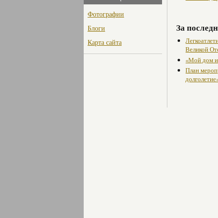
Фотографии
За последн
Блоги
Легкоатлет
Карта сайта
Великой От
«Мой дом и
План мероп
долголетие»