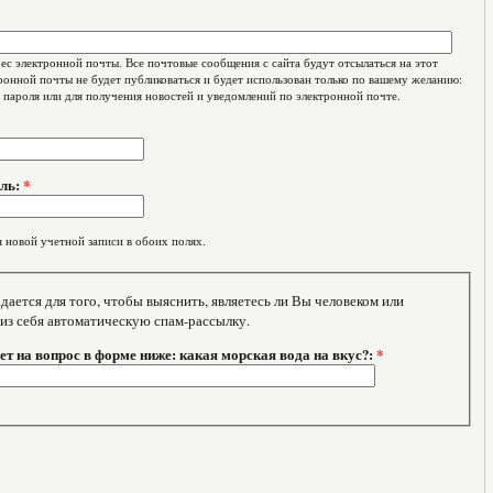
с электронной почты. Все почтовые сообщения с сайта будут отсылаться на этот
ронной почты не будет публиковаться и будет использован только по вашему желанию:
 пароля или для получения новостей и уведомлений по электронной почте.
оль:
*
 новой учетной записи в обоих полях.
тся для того, чтобы выяснить, являетесь ли Вы человеком или
 из себя автоматическую спам-рассылку.
т на вопрос в форме ниже: какая морская вода на вкус?:
*