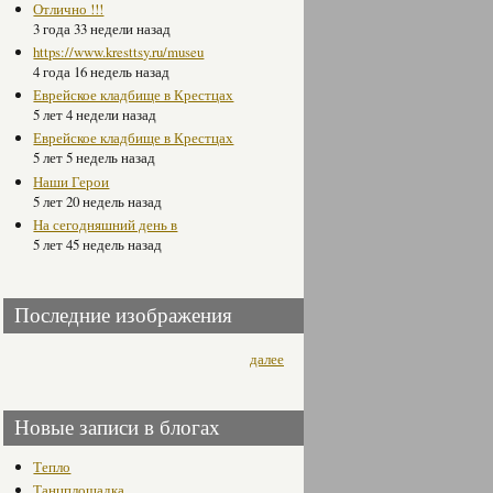
Отлично !!!
3 года 33 недели назад
https://www.kresttsy.ru/museu
4 года 16 недель назад
Еврейское кладбище в Крестцах
5 лет 4 недели назад
Еврейское кладбище в Крестцах
5 лет 5 недель назад
Наши Герои
5 лет 20 недель назад
На сегодняшний день в
5 лет 45 недель назад
Последние изображения
далее
Новые записи в блогах
Тепло
Танцплощадка