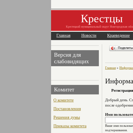
Крестцы
Крестецкий муниципальный округ Новгородская обл
Главная
Новости
Краеведение
Поделит
Версия для
слабовидящих
Главная
»
Информац
Информац
Комитет
Регистраци
О комитете
Добрый день. Сп
после одобрени
Постановления
Имя пользоват
Решения думы
Приказы комитета
Ваше имя пользоват
подчеркивания.