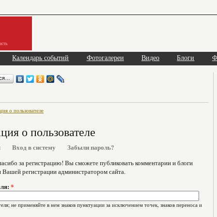
асть
Календарь событий
Фотогалереи
Видео
Блоги
Ф
ься…
ия о пользователе
ия о пользователе
я
Вход в систему
Забыли пароль?
асибо за регистрацию! Вы сможете публиковать комментарии и блоги
я Вашей регистрации администратором сайта.
еля:
*
еля; не применяйте в нем знаков пунктуации за исключением точек, знаков переноса и