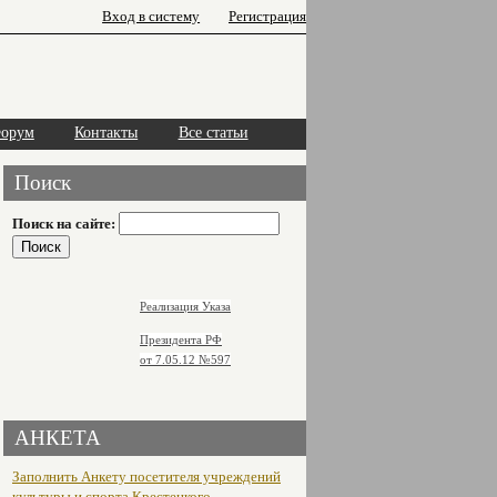
Вход в систему
Регистрация
орум
Контакты
Все статьи
Поиск
Поиск на сайте:
Реализация Указа
Президента РФ
от 7.05.12
№597
АНКЕТА
Заполнить Анкету посетителя учреждений
культуры и спорта Крестецкого