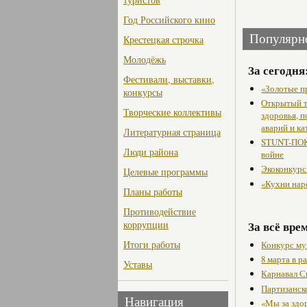
Год Российского кино
Популярн
Крестецкая строчка
Молодёжь
За сегодня
Фестивали, выставки,
«Золотые п
конкурсы
Открытый т
Творческие коллективы
здоровья, 
аварий и ка
Литературная страница
STUNT-ПОК
Люди района
войне
Экоконкурс
Целевые программы
«Кухни нар
Планы работы
Противодействие
За всё вре
коррупции
Итоги работы
Конкурс му
8 марта в 
Уставы
Карнавал С
Партизанск
Навигация
«Мы за здо