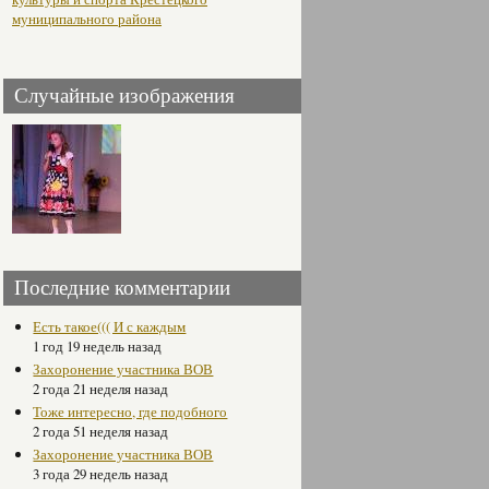
муниципального района
Случайные изображения
Последние комментарии
Есть такое((( И с каждым
1 год 19 недель назад
Захоронение участника ВОВ
2 года 21 неделя назад
Тоже интересно, где подобного
2 года 51 неделя назад
Захоронение участника ВОВ
3 года 29 недель назад