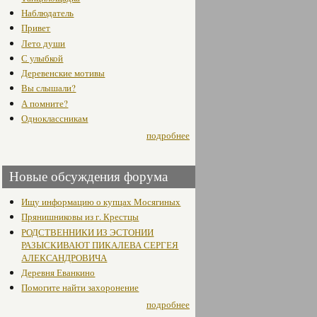
Наблюдатель
Привет
Лето души
С улыбкой
Деревенские мотивы
Вы слышали?
А помните?
Одноклассникам
подробнее
Новые обсуждения форума
Ищу информацию о купцах Мосягиных
Прянишниковы из г. Крестцы
РОДСТВЕННИКИ ИЗ ЭСТОНИИ
РАЗЫСКИВАЮТ ПИКАЛЕВА СЕРГЕЯ
АЛЕКСАНДРОВИЧА
Деревня Еванкино
Помогите найти захоронение
подробнее