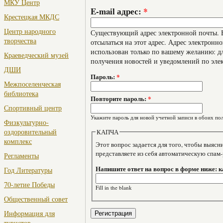
МКУ Центр
E-mail адрес:
*
Крестецкая МКДС
Центр народного
Существующий адрес электронной почты. В
творчества
отсылаться на этот адрес. Адрес электронно
использован только по вашему желанию: дл
Краеведческий музей
получения новостей и уведомлений по эле
ДШИ
Пароль:
*
Межпоселенческая
библиотека
Повторите пароль:
*
Спортивный центр
Укажите пароль для новой учетной записи в обоих пол
Физкультурно-
оздоровительный
КАПЧА
комплекс
Этот вопрос задается для того, чтобы выяснить, являе
представляете из себя автоматическую спам
Регламенты
Напишите ответ на вопрос в форме ниже: к
Год Литературы
70-летие Победы
Fill in the blank
Общественный совет
Информация для
туристов