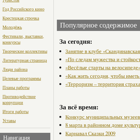
Год Российского кино
Крестецкая строчка
Популярное содержимое
Молодёжь
Фестивали, выставки,
За сегодня:
конкурсы
Занятие в клубе «Скандинавская
Творческие коллективы
«По следам мужества и стойкос
Литературная страница
«Весёлые старты на велосипеде
Люди района
«Как жить сегодня, чтобы иметь
Целевые программы
«Терроризм – территория страх
Планы работы
Противодействие
коррупции
За всё время:
Итоги работы
Конкурс муниципальных музее
Уставы
8 марта в районном доме культ
Карнавал Сказки 2009
Навигация