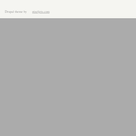
Drupal theme
by
pixeljets.com
ver.1.4