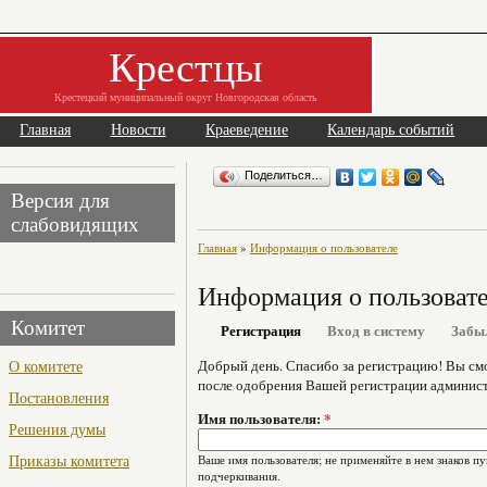
Крестцы
Крестецкий муниципальный округ Новгородская область
Главная
Новости
Краеведение
Календарь событий
Поделиться…
Версия для
слабовидящих
Главная
»
Информация о пользователе
Информация о пользоват
Комитет
Регистрация
Вход в систему
Забы
О комитете
Добрый день. Спасибо за регистрацию! Вы см
после одобрения Вашей регистрации админист
Постановления
Имя пользователя:
*
Решения думы
Приказы комитета
Ваше имя пользователя; не применяйте в нем знаков пу
подчеркивания.