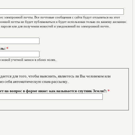
с электронной почты. Все почтовые сообщения с сайта будут отсылаться на этот
ронной почты не будет публиковаться и будет использован только по вашему желанию:
 пароля или для получения новостей и уведомлений по электронной почте.
оль:
*
 новой учетной записи в обоих полях.
тся для того, чтобы выяснить, являетесь ли Вы человеком или
 из себя автоматическую спам-рассылку.
т на вопрос в форме ниже: как называется спутник Земли?:
*