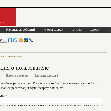
асть
Календарь событий
Фотогалереи
Видео
Блоги
Ф
ься…
ия о пользователе
ия о пользователе
я
Вход в систему
Забыли пароль?
асибо за регистрацию! Вы сможете публиковать комментарии и блоги
я Вашей регистрации администратором сайта.
еля:
*
еля; не применяйте в нем знаков пунктуации за исключением точек, знаков переноса и