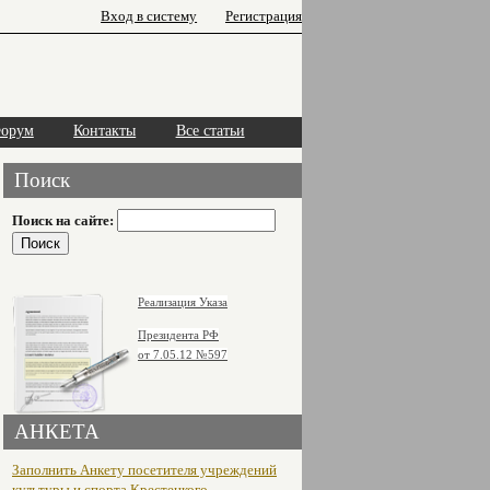
Вход в систему
Регистрация
орум
Контакты
Все статьи
Поиск
Поиск на сайте:
Реализация Указа
Президента РФ
от 7.05.12
№597
АНКЕТА
Заполнить Анкету посетителя учреждений
культуры и спорта Крестецкого