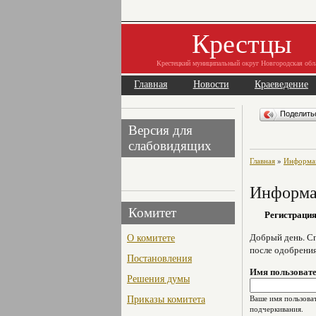
Крестцы
Крестецкий муниципальный округ Новгородская обл
Главная
Новости
Краеведение
Поделит
Версия для
слабовидящих
Главная
»
Информац
Информац
Комитет
Регистраци
О комитете
Добрый день. Сп
после одобрени
Постановления
Имя пользоват
Решения думы
Приказы комитета
Ваше имя пользоват
подчеркивания.