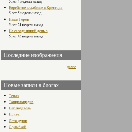
5 лет 4 недели назад
Еврейское кладбище в Крестцах
5 лет 5 недель назад
Наши Герои
5 лет 21 неделя назад
На сегодняшний день в
5 лет 45 недель назад
Последние изображения
далее
Новые записи в блогах
Тепло
Танцплощадка
Наблюдатель
Привет
Лето души
С улыбкой