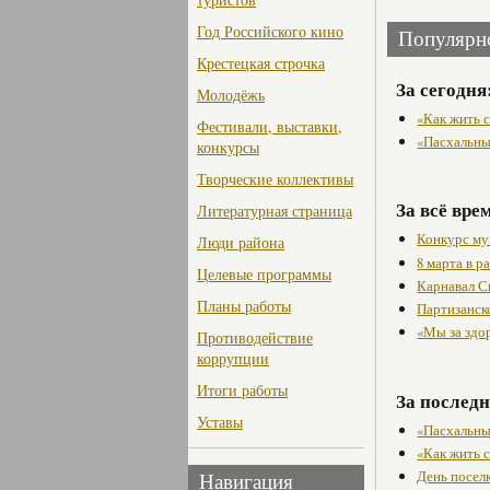
Год Российского кино
Популярн
Крестецкая строчка
За сегодня
Молодёжь
«Как жить с
Фестивали, выставки,
«Пасхальны
конкурсы
Творческие коллективы
За всё вре
Литературная страница
Конкурс му
Люди района
8 марта в 
Целевые программы
Карнавал С
Планы работы
Партизанск
«Мы за здо
Противодействие
коррупции
Итоги работы
За последн
Уставы
«Пасхальны
«Как жить с
День посел
Навигация