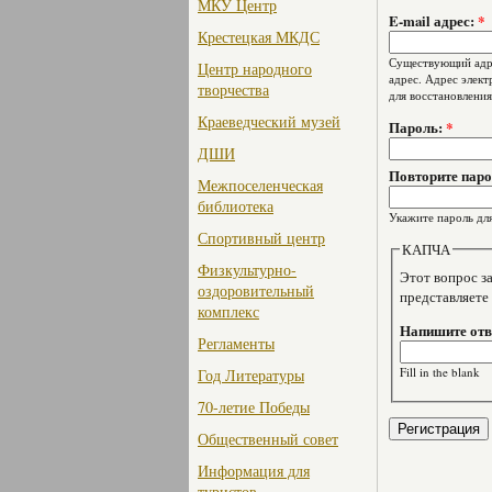
МКУ Центр
E-mail адрес:
*
Крестецкая МКДС
Существующий адре
Центр народного
адрес. Адрес элект
творчества
для восстановления
Краеведческий музей
Пароль:
*
ДШИ
Повторите пар
Межпоселенческая
библиотека
Укажите пароль для
Спортивный центр
КАПЧА
Физкультурно-
Этот вопрос задае
оздоровительный
представляете
комплекс
Напишите отве
Регламенты
Fill in the blank
Год Литературы
70-летие Победы
Общественный совет
Информация для
туристов