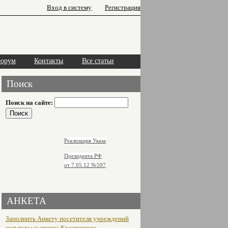
Вход в систему
Регистрация
орум
Контакты
Все статьи
Поиск
Поиск на сайте:
Реализация Указа
Президента РФ
от 7.05.12
№597
АНКЕТА
Заполнить Анкету посетителя учреждений
культуры и спорта Крестецкого