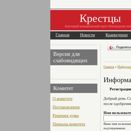
Крестцы
Крестецкий муниципальный округ Новгородская обл
Главная
Новости
Краеведение
Поделит
Версия для
слабовидящих
Главная
»
Информац
Информац
Комитет
Регистраци
О комитете
Добрый день. Сп
после одобрени
Постановления
Имя пользоват
Решения думы
Приказы комитета
Ваше имя пользоват
подчеркивания.