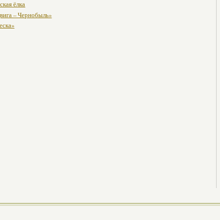
ская ёлка
вига – Чернобыль»
еска»