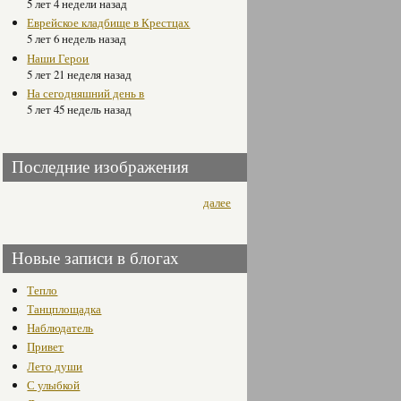
5 лет 4 недели назад
Еврейское кладбище в Крестцах
5 лет 6 недель назад
Наши Герои
5 лет 21 неделя назад
На сегодняшний день в
5 лет 45 недель назад
Последние изображения
далее
Новые записи в блогах
Тепло
Танцплощадка
Наблюдатель
Привет
Лето души
С улыбкой