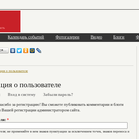
асть
Календарь событий
Фотогалереи
Видео
Блоги
Ф
ься…
ия о пользователе
ия о пользователе
я
Вход в систему
Забыли пароль?
асибо за регистрацию! Вы сможете публиковать комментарии и блоги
я Вашей регистрации администратором сайта.
еля:
*
еля; не применяйте в нем знаков пунктуации за исключением точек, знаков переноса и