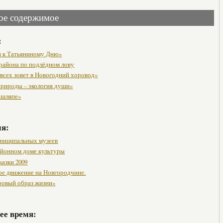
ое содержимое
:
 к Татьяниному Дню»
района по подлёдном лову
 всех зовет в Новогодний хоровод»
природы – экология души»
в шляпе»
мя:
ниципальных музеев
районном доме культуры
казки 2009
ое движение на Новгородчине.
ровый образ жизни»
ее время: