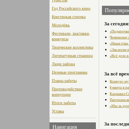
Год Российского кино
Популярн
Крестецкая строчка
За сегодня
Молодёжь
«Подарочки
Фестивали, выставки,
Чемпионат 
конкурсы
«Наша ёлка
Творческие коллективы
«Экология 
Литературная страница
«Всё дело 
Люди района
Целевые программы
За всё вре
Планы работы
Конкурс му
8 марта в 
Противодействие
Карнавал С
коррупции
Партизанск
Итоги работы
«Мы за здо
Уставы
За последн
Навигация