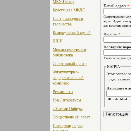
МКУ Центр
E-mail адрес:
*
Крестецкая МКДС
Существующий адре
Центр народного
адрес. Адрес элект
творчества
для восстановления
Краеведческий музей
Пароль:
*
ДШИ
Повторите пар
Межпоселенческая
библиотека
Укажите пароль для
Спортивный центр
КАПЧА
Физкультурно-
Этот вопрос задае
оздоровительный
представляете
комплекс
Напишите отве
Регламенты
Fill in the blank
Год Литературы
70-летие Победы
Общественный совет
Информация для
туристов