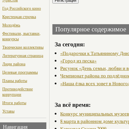
Год Российского кино
Крестецкая строчка
Молодёжь
Популярное содержимое
Фестивали, выставки,
конкурсы
За сегодня:
Творческие коллективы
«Подарочки к Татьяниному Дн
Литературная страница
«Город из песка»
Люди района
Рисунок «День семьи, любви и 
Целевые программы
Чемпионат района по подлёдно
Планы работы
«Наша ёлка всех зовет в Новог
Противодействие
коррупции
За всё время:
Итоги работы
Уставы
Конкурс муниципальных музее
8 марта в районном доме культ
Навигация
Карнавал Сказки 2009