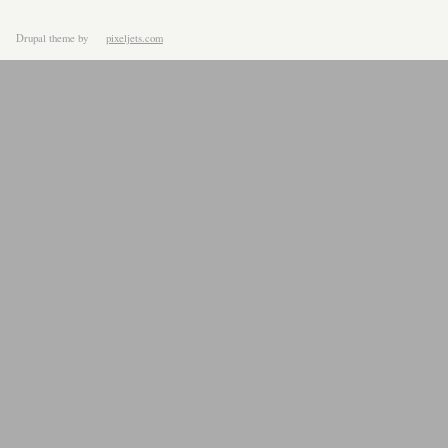
Drupal theme
by
pixeljets.com
ver.1.4