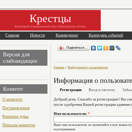
Крестцы
Крестецкий муниципальный округ Новгородская область
Главная
Новости
Краеведение
Календарь событий
Поделиться…
Версия для
слабовидящих
Главная
»
Информация о пользователе
Информация о пользоват
Комитет
Регистрация
Вход в систему
Забы
О комитете
Добрый день. Спасибо за регистрацию! Вы см
после одобрения Вашей регистрации админист
Постановления
Имя пользователя:
*
Решения думы
Приказы комитета
Ваше имя пользователя; не применяйте в нем знаков пу
подчеркивания.