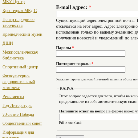
МКУ Центр
E-mail адрес:
*
Крестецкая МКДС
Центр народного
Существующий адрес электронной почты. В
творчества
отсылаться на этот адрес. Адрес электронно
использован только по вашему желанию: дл
Краеведческий музей
получения новостей и уведомлений по эле
ДШИ
Пароль:
*
Межпоселенческая
библиотека
Повторите пароль:
*
Спортивный центр
Физкультурно-
Укажите пароль для новой учетной записи в обоих пол
оздоровительный
комплекс
КАПЧА
Этот вопрос задается для того, чтобы выяснить, являе
Регламенты
представляете из себя автоматическую спам
Год Литературы
Напишите ответ на вопрос в форме ниже: чт
70-летие Победы
Fill in the blank
Общественный совет
Информация для
туристов