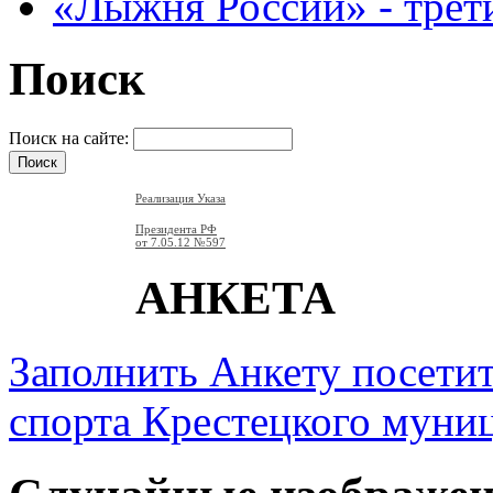
«Лыжня России» - трет
Поиск
Поиск на сайте:
Реализация Указа
Президента РФ
от 7.05.12
№597
АНКЕТА
Заполнить Анкету посети
спорта Крестецкого муни