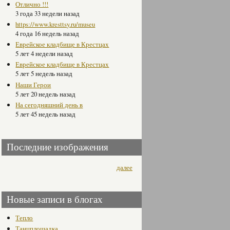
Отлично !!!
3 года 33 недели назад
https://www.kresttsy.ru/museu
4 года 16 недель назад
Еврейское кладбище в Крестцах
5 лет 4 недели назад
Еврейское кладбище в Крестцах
5 лет 5 недель назад
Наши Герои
5 лет 20 недель назад
На сегодняшний день в
5 лет 45 недель назад
Последние изображения
далее
Новые записи в блогах
Тепло
Танцплощадка