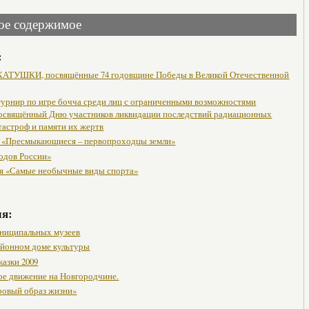
ое содержимое
:
АТУШКИ, посвящённые 74 годовщине Победы в Великой Отечественной
урнир по игре бочча среди лиц с ограниченными возможностями
посвящённый Дню участников ликвидации последствий радиационных
тастроф и памяти их жертв
 «Пресмыкающиеся – первопроходцы земли»
одов России»
я «Самые необычные виды спорта»
мя:
ниципальных музеев
районном доме культуры
казки 2009
ое движение на Новгородчине.
ровый образ жизни»