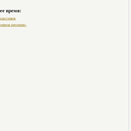
ее время:
классиков
равила питания»