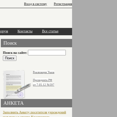
Вход в систему
Регистрация
орум
Контакты
Все статьи
Поиск
Поиск на сайте:
Реализация Указа
Президента РФ
от 7.05.12
№597
АНКЕТА
Заполнить Анкету посетителя учреждений
культуры и спорта Крестецкого