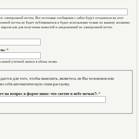
с электронной почты. Все почтовые сообщения с сайта будут отсылаться на этот
ронной почты не будет публиковаться и будет использован только по вашему желанию:
 пароля или для получения новостей и уведомлений по электронной почте.
оль:
*
 новой учетной записи в обоих полях.
тся для того, чтобы выяснить, являетесь ли Вы человеком или
 из себя автоматическую спам-рассылку.
т на вопрос в форме ниже: что светит в небе ночью?:
*