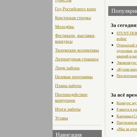
Год Российского кино
Популярн
Крестецкая строчка
За сегодня
Молодёжь
STUNT-ПОК
Фестивали, выставки,
войне
конкурсы
Открытый т
Творческие коллективы
здоровья, 
аварий и ка
Литературная страница
Экоконкурс
Люди района
«Кухни нар
Презентаци
Целевые программы
Планы работы
За всё вре
Противодействие
коррупции
Конкурс му
Итоги работы
8 марта в 
Карнавал С
Уставы
Партизанск
«Мы за здо
Навигация