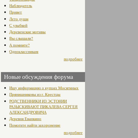
Наблюдатель
Привет
Лето души
С улыбкой
Деревенские мотивы
Вы слышали?
А помните?
Одноклассникам
подробнее
Новые обсуждения форума
Ищу информацию о купцах Мосягиных
Прянишниковы из г. Крестцы
РОДСТВЕННИКИ ИЗ ЭСТОНИИ
РАЗЫСКИВАЮТ ПИКАЛЕВА СЕРГЕЯ
АЛЕКСАНДРОВИЧА
Деревня Еванкино
Помогите найти захоронение
подробнее