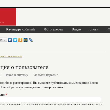
асть
Календарь событий
Фотогалереи
Видео
Блоги
Ф
ься…
ия о пользователе
ия о пользователе
я
Вход в систему
Забыли пароль?
асибо за регистрацию! Вы сможете публиковать комментарии и блоги
я Вашей регистрации администратором сайта.
еля:
*
еля; не применяйте в нем знаков пунктуации за исключением точек, знаков переноса и