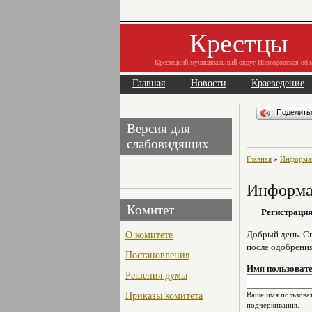
Крестцы
Крестецкий муниципальный округ Новгородская обл
Главная
Новости
Краеведение
Поделит
Версия для
слабовидящих
Главная
»
Информац
Информац
Комитет
Регистраци
О комитете
Добрый день. Сп
после одобрени
Постановления
Имя пользоват
Решения думы
Приказы комитета
Ваше имя пользоват
подчеркивания.