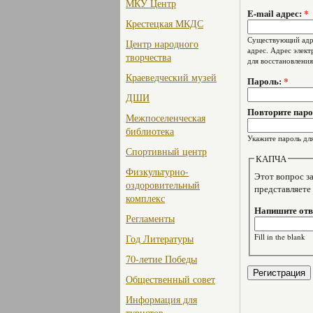
МКУ Центр
E-mail адрес:
*
Крестецкая МКДС
Существующий адре
Центр народного
адрес. Адрес элект
творчества
для восстановления
Краеведческий музей
Пароль:
*
ДШИ
Повторите пар
Межпоселенческая
библиотека
Укажите пароль для
Спортивный центр
КАПЧА
Физкультурно-
Этот вопрос задае
оздоровительный
представляете
комплекс
Напишите отве
Регламенты
Fill in the blank
Год Литературы
70-летие Победы
Общественный совет
Информация для
туристов