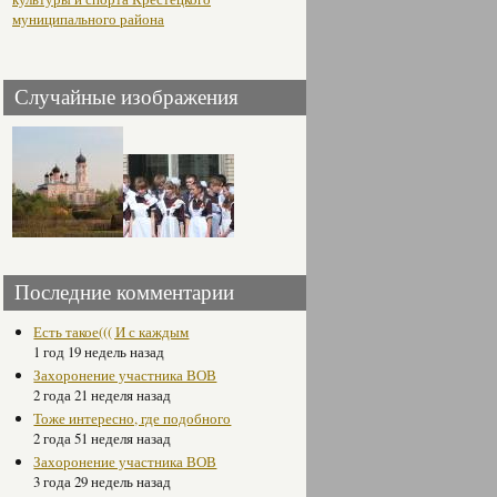
муниципального района
Случайные изображения
Последние комментарии
Есть такое((( И с каждым
1 год 19 недель назад
Захоронение участника ВОВ
2 года 21 неделя назад
Тоже интересно, где подобного
2 года 51 неделя назад
Захоронение участника ВОВ
3 года 29 недель назад