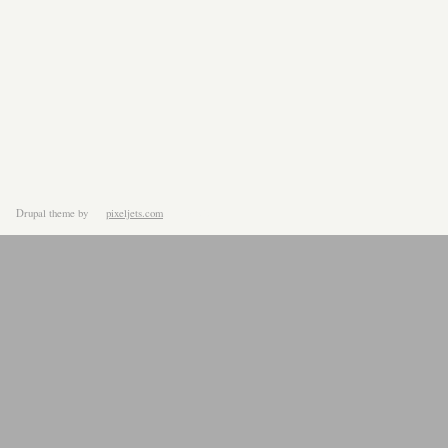
Drupal theme
by
pixeljets.com
ver.1.4