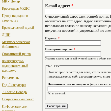
МКУ Центр
E-mail адрес:
*
Крестецкая МКДС
Центр народного
Существующий адрес электронной почты. В
творчества
отсылаться на этот адрес. Адрес электронно
использован только по вашему желанию: дл
Краеведческий музей
получения новостей и уведомлений по эле
ДШИ
Пароль:
*
Межпоселенческая
библиотека
Повторите пароль:
*
Спортивный центр
Укажите пароль для новой учетной записи в обоих пол
Физкультурно-
оздоровительный
КАПЧА
комплекс
Этот вопрос задается для того, чтобы выяснить, являе
представляете из себя автоматическую спам
Регламенты
Напишите ответ на вопрос в форме ниже: чт
Год Литературы
70-летие Победы
Fill in the blank
Общественный совет
Информация для
туристов