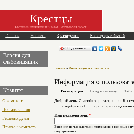
Крестцы
Крестецкий муниципальный округ Новгородская область
Главная
Новости
Краеведение
Календарь событий
Поделиться…
Версия для
слабовидящих
Главная
»
Информация о пользователе
Информация о пользоват
Комитет
Регистрация
Вход в систему
Забы
О комитете
Добрый день. Спасибо за регистрацию! Вы см
после одобрения Вашей регистрации админист
Постановления
Имя пользователя:
*
Решения думы
Приказы комитета
Ваше имя пользователя; не применяйте в нем знаков пу
подчеркивания.