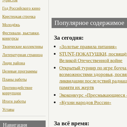
Год Российского кино
Крестецкая строчка
Популярное содержимое
Молодёжь
Фестивали, выставки,
За сегодня:
конкурсы
«Золотые правила питания»
Творческие коллективы
STUNT-ПОКАТУШКИ, посвящённ
Литературная страница
Великой Отечественной войне
Люди района
Открытый турнир по игре бочча
Целевые программы
возможностями здоровья, посв
Планы работы
ликвидации последствий радиац
памяти их жертв
Противодействие
коррупции
Экоконкурс «Пресмыкающиеся 
Итоги работы
«Кухни народов России»
Уставы
За всё время:
Навигация