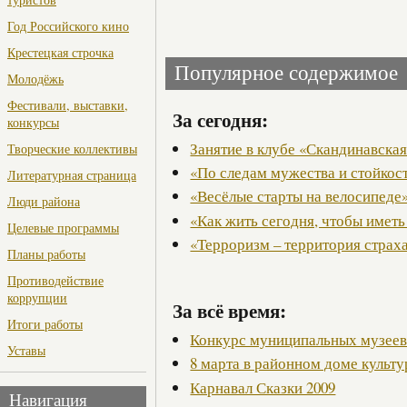
Год Российского кино
Крестецкая строчка
Популярное содержимое
Молодёжь
Фестивали, выставки,
За сегодня:
конкурсы
Занятие в клубе «Скандинавская
Творческие коллективы
«По следам мужества и стойкос
Литературная страница
«Весёлые старты на велосипеде
Люди района
«Как жить сегодня, чтобы иметь
Целевые программы
«Терроризм – территория страх
Планы работы
Противодействие
коррупции
За всё время:
Итоги работы
Конкурс муниципальных музее
Уставы
8 марта в районном доме культ
Карнавал Сказки 2009
Навигация