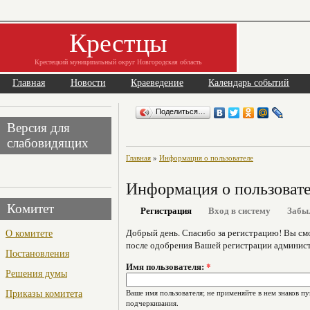
Крестцы
Крестецкий муниципальный округ Новгородская область
Главная
Новости
Краеведение
Календарь событий
Поделиться…
Версия для
слабовидящих
Главная
»
Информация о пользователе
Информация о пользоват
Комитет
Регистрация
Вход в систему
Забы
О комитете
Добрый день. Спасибо за регистрацию! Вы см
после одобрения Вашей регистрации админист
Постановления
Имя пользователя:
*
Решения думы
Приказы комитета
Ваше имя пользователя; не применяйте в нем знаков пу
подчеркивания.