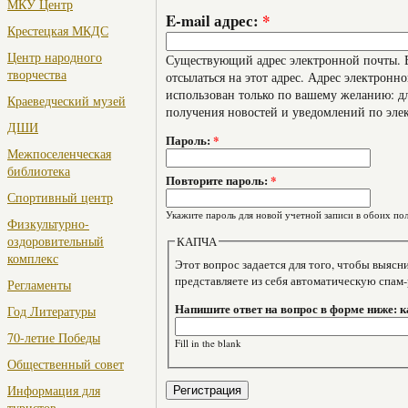
МКУ Центр
E-mail адрес:
*
Крестецкая МКДС
Центр народного
Существующий адрес электронной почты. В
творчества
отсылаться на этот адрес. Адрес электронно
использован только по вашему желанию: дл
Краеведческий музей
получения новостей и уведомлений по эле
ДШИ
Пароль:
*
Межпоселенческая
библиотека
Повторите пароль:
*
Спортивный центр
Укажите пароль для новой учетной записи в обоих пол
Физкультурно-
оздоровительный
КАПЧА
комплекс
Этот вопрос задается для того, чтобы выяснить, являе
представляете из себя автоматическую спам
Регламенты
Напишите ответ на вопрос в форме ниже: 
Год Литературы
70-летие Победы
Fill in the blank
Общественный совет
Информация для
туристов