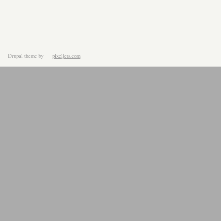
Drupal theme
by
pixeljets.com
ver.1.4