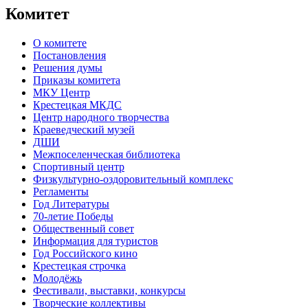
Комитет
О комитете
Постановления
Решения думы
Приказы комитета
МКУ Центр
Крестецкая МКДС
Центр народного творчества
Краеведческий музей
ДШИ
Межпоселенческая библиотека
Спортивный центр
Физкультурно-оздоровительный комплекс
Регламенты
Год Литературы
70-летие Победы
Общественный совет
Информация для туристов
Год Российского кино
Крестецкая строчка
Молодёжь
Фестивали, выставки, конкурсы
Творческие коллективы