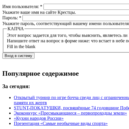
Имя пользователя:
*
Укажите ваше имя на сайте Крестцы.
Пароль:
*
Укажите пароль, соответствующий вашему имени пользователя
КАПЧА
Напишите ответ на вопрос в форме ниже: что встает в небе п
Fill in the blank
Популярное содержимое
За сегодня:
Открытый турнир по игре бочча среди лиц с ограничен
памяти их жертв
STUNT-ПОКАТУШКИ, посвящённые 74 годовщине Побед
Экоконкурс «Пресмыкающиеся – первопроходцы земли»
«Кухни народов России»
Презентация «Самые необычные виды спорта»