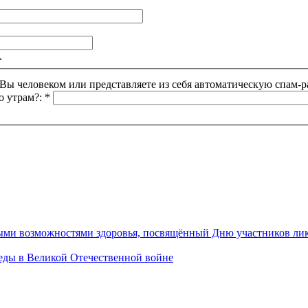
.
Этот вопрос задается для того, чтобы выяснить, являетесь ли Вы человеком или представляете из себя автоматическую
о утрам?:
*
ными возможностями здоровья, посвящённый Дню участников ли
ы в Великой Отечественной войне