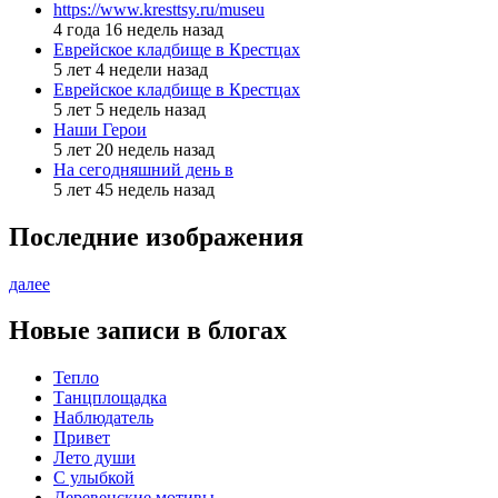
https://www.kresttsy.ru/museu
4 года 16 недель назад
Еврейское кладбище в Крестцах
5 лет 4 недели назад
Еврейское кладбище в Крестцах
5 лет 5 недель назад
Наши Герои
5 лет 20 недель назад
На сегодняшний день в
5 лет 45 недель назад
Последние изображения
далее
Новые записи в блогах
Тепло
Танцплощадка
Наблюдатель
Привет
Лето души
С улыбкой
Деревенские мотивы