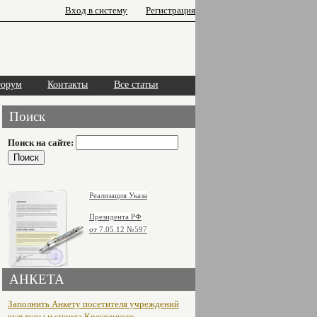
Вход в систему
Регистрация
орум
Контакты
Все статьи
Поиск
Поиск на сайте:
Реализация Указа
Президента РФ
от 7.05.12
№597
АНКЕТА
Заполнить Анкету посетителя учреждений
культуры и спорта Крестецкого