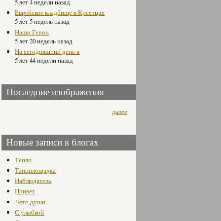
5 лет 4 недели назад
Еврейское кладбище в Крестцах
5 лет 5 недель назад
Наши Герои
5 лет 20 недель назад
На сегодняшний день в
5 лет 44 недели назад
Последние изображения
далее
Новые записи в блогах
Тепло
Танцплощадка
Наблюдатель
Привет
Лето души
С улыбкой