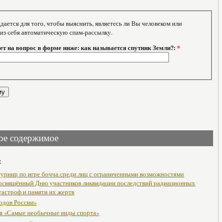
тся для того, чтобы выяснить, являетесь ли Вы человеком или
 из себя автоматическую спам-рассылку.
т на вопрос в форме ниже: как называется спутник Земли?:
*
ое содержимое
:
урнир по игре бочча среди лиц с ограниченными возможностями
посвящённый Дню участников ликвидации последствий радиационных
тастроф и памяти их жертв
одов России»
я «Самые необычные виды спорта»