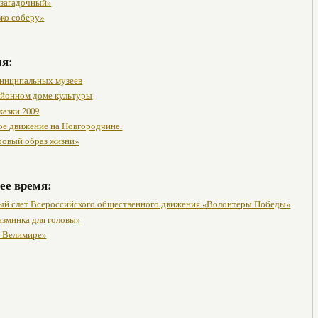
 загадочный»
вко соберу»
мя:
ниципальных музеев
районном доме культуры
казки 2009
ое движение на Новгородчине.
ровый образ жизни»
ее время:
ый слет Всероссийского общественного движения «Волонтеры Победы»
азминка для головы»
о Велимире»