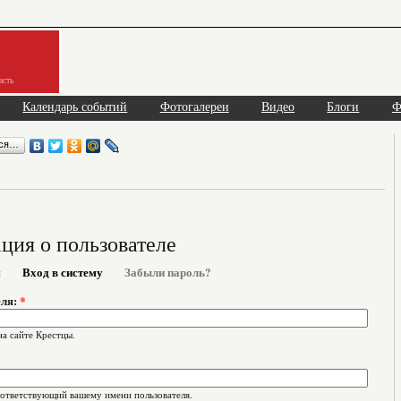
асть
Календарь событий
Фотогалереи
Видео
Блоги
Ф
ься…
ия о пользователе
я
Вход в систему
Забыли пароль?
еля:
*
на сайте Крестцы.
оответствующий вашему имени пользователя.