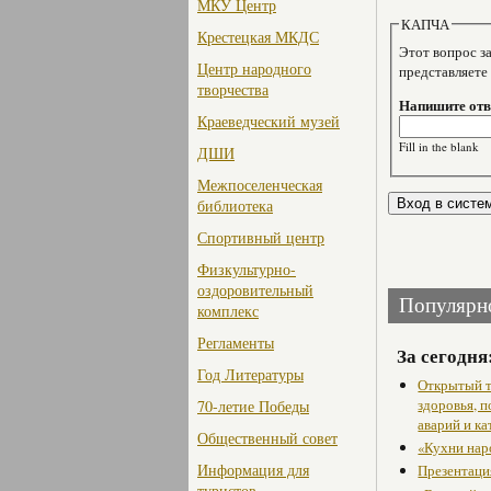
МКУ Центр
КАПЧА
Крестецкая МКДС
Этот вопрос задае
Центр народного
представляете
творчества
Напишите отве
Краеведческий музей
Fill in the blank
ДШИ
Межпоселенческая
библиотека
Спортивный центр
Физкультурно-
оздоровительный
Популярн
комплекс
Регламенты
За сегодня
Год Литературы
Открытый т
здоровья, 
70-летие Победы
аварий и ка
Общественный совет
«Кухни нар
Информация для
Презентаци
туристов