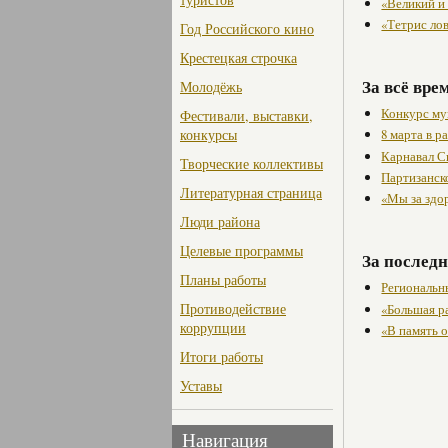
«Великий и
«Тетрис ло
Год Российского кино
Крестецкая строчка
За всё вре
Молодёжь
Конкурс му
Фестивали, выставки,
конкурсы
8 марта в 
Карнавал С
Творческие коллективы
Партизанск
Литературная страница
«Мы за здо
Люди района
Целевые программы
За последн
Планы работы
Региональн
Противодействие
«Большая р
коррупции
«В память 
Итоги работы
Уставы
Навигация