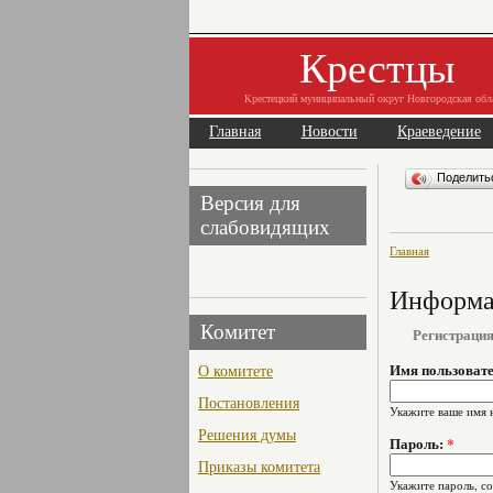
Крестцы
Крестецкий муниципальный округ Новгородская обл
Главная
Новости
Краеведение
Поделит
Версия для
слабовидящих
Главная
Информац
Комитет
Регистраци
О комитете
Имя пользоват
Постановления
Укажите ваше имя 
Решения думы
Пароль:
*
Приказы комитета
Укажите пароль, с