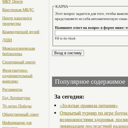
МКУ Центр
КАПЧА
Крестецкая МКДС
Этот вопрос задается для того, чтобы выяснить, являе
Центр народного
представляете из себя автоматическую спам
творчества
Напишите ответ на вопрос в форме ниже: ч
Краеведческий музей
Fill in the blank
ДШИ
Межпоселенческая
библиотека
Спортивный центр
Физкультурно-
оздоровительный
Популярное содержимое
комплекс
Регламенты
За сегодня:
Год Литературы
«Золотые правила питания»
70-летие Победы
Открытый турнир по игре бочча
Общественный совет
возможностями здоровья, посв
Информация для
ликвидации последствий радиац
туристов