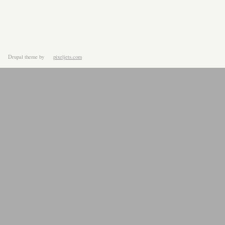
Drupal theme
by
pixeljets.com
ver.1.4