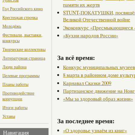
памяти их жертв
Год Российского кино
STUNT-ПОКАТУШКИ, посвящённ
Крестецкая строчка
Великой Отечественной войне
Молодёжь
Экоконкурс «Пресмыкающиеся 
«Кухни народов России»
Фестивали, выставки,
конкурсы
Творческие коллективы
За всё время:
Литературная страница
Конкурс муниципальных музее
Люди района
8 марта в районном доме культ
Целевые программы
Карнавал Сказки 2009
Планы работы
Партизанское движение на Нов
Противодействие
«Мы за здоровый образ жизни»
коррупции
Итоги работы
Уставы
За последнее время:
«О здоровье узнаём из книг»
Навигация