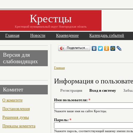
Крестцы
Крестецкий муниципальный округ Новгородская область
Главная
Новости
Краеведение
Календарь событий
Поделиться…
Версия для
слабовидящих
Главная
Информация о пользоват
Комитет
Регистрация
Вход в систему
Забы
О комитете
Имя пользователя:
*
Постановления
Укажите ваше имя на сайте Крестцы.
Решения думы
Пароль:
*
Приказы комитета
Укажите пароль, соответствующий вашему имени поль