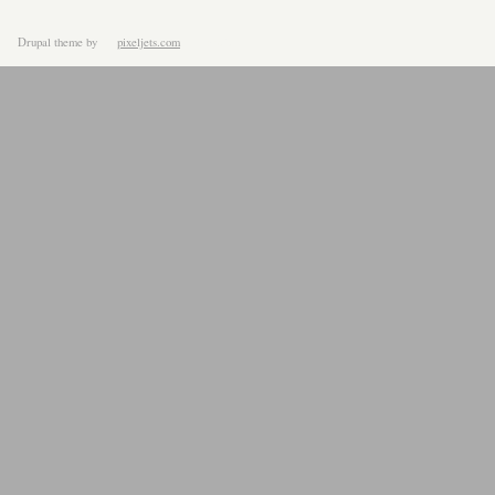
Drupal theme
by
pixeljets.com
ver.1.4