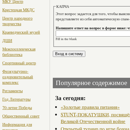
МКУ Центр
КАПЧА
Крестецкая МКДС
Этот вопрос задается для того, чтобы выяснить, являе
Центр народного
представляете из себя автоматическую спам
творчества
Напишите ответ на вопрос в форме ниже: ч
Краеведческий музей
Fill in the blank
ДШИ
Межпоселенческая
библиотека
Спортивный центр
Физкультурно-
оздоровительный
Популярное содержимое
комплекс
Регламенты
За сегодня:
Год Литературы
«Золотые правила питания»
70-летие Победы
STUNT-ПОКАТУШКИ, посвящённ
Общественный совет
Великой Отечественной войне
Информация для
Открытый турнир по игре бочча
туристов