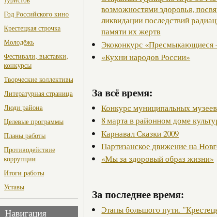
возможностями здоровья, посв
Год Российского кино
ликвидации последствий радиац
Крестецкая строчка
памяти их жертв
Молодёжь
Экоконкурс «Пресмыкающиеся 
«Кухни народов России»
Фестивали, выставки,
конкурсы
Творческие коллективы
За всё время:
Литературная страница
Конкурс муниципальных музее
Люди района
8 марта в районном доме культ
Целевые программы
Карнавал Сказки 2009
Планы работы
Партизанское движение на Нов
Противодействие
«Мы за здоровый образ жизни»
коррупции
Итоги работы
Уставы
За последнее время:
Этапы большого пути. "Крестецк
Навигация