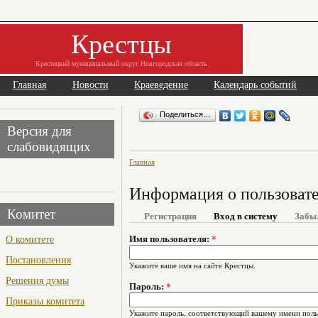
Крестцы
Крестецкий муниципальный округ Новгородская область
Главная
Новости
Краеведение
Календарь событий
Поделиться…
Версия для
слабовидящих
Главная
Информация о пользоват
Комитет
Регистрация
Вход в систему
Забы
О комитете
Имя пользователя:
*
Постановления
Укажите ваше имя на сайте Крестцы.
Решения думы
Пароль:
*
Приказы комитета
Укажите пароль, соответствующий вашему имени поль