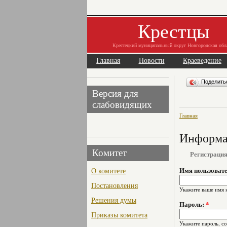
Крестцы
Крестецкий муниципальный округ Новгородская обл
Главная
Новости
Краеведение
Поделит
Версия для
слабовидящих
Главная
Информац
Комитет
Регистраци
О комитете
Имя пользоват
Постановления
Укажите ваше имя 
Решения думы
Пароль:
*
Приказы комитета
Укажите пароль, с