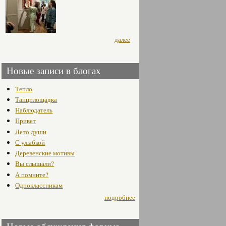
далее
Новые записи в блогах
Тепло
Танцплощадка
Наблюдатель
Привет
Лето души
С улыбкой
Деревенские мотивы
Вы слышали?
А помните?
Одноклассникам
подробнее