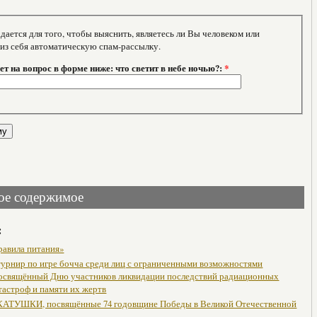
тся для того, чтобы выяснить, являетесь ли Вы человеком или
 из себя автоматическую спам-рассылку.
т на вопрос в форме ниже: что светит в небе ночью?:
*
ое содержимое
:
равила питания»
урнир по игре бочча среди лиц с ограниченными возможностями
посвящённый Дню участников ликвидации последствий радиационных
тастроф и памяти их жертв
АТУШКИ, посвящённые 74 годовщине Победы в Великой Отечественной