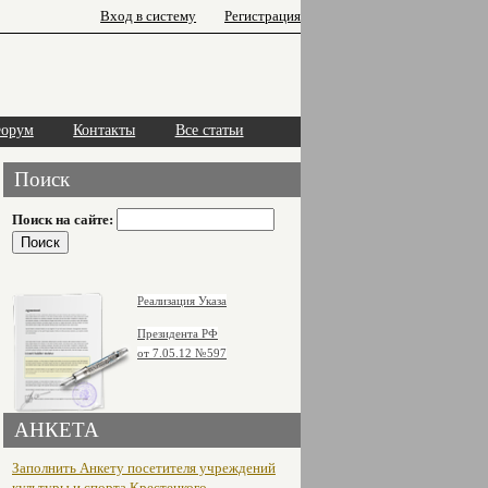
Вход в систему
Регистрация
орум
Контакты
Все статьи
Поиск
Поиск на сайте:
Реализация Указа
Президента РФ
от 7.05.12
№597
АНКЕТА
Заполнить Анкету посетителя учреждений
культуры и спорта Крестецкого