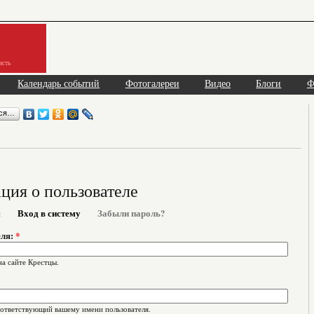
асть
Календарь событий
Фотогалереи
Видео
Блоги
Ф
ься…
ия о пользователе
я
Вход в систему
Забыли пароль?
еля:
*
на сайте Крестцы.
оответствующий вашему имени пользователя.