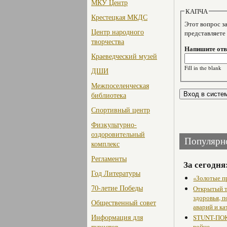
МКУ Центр
КАПЧА
Крестецкая МКДС
Этот вопрос задае
Центр народного
представляете
творчества
Напишите отве
Краеведческий музей
Fill in the blank
ДШИ
Межпоселенческая
библиотека
Спортивный центр
Физкультурно-
оздоровительный
Популярн
комплекс
Регламенты
За сегодня
Год Литературы
«Золотые п
70-летие Победы
Открытый т
здоровья, 
Общественный совет
аварий и ка
Информация для
STUNT-ПОК
туристов
войне