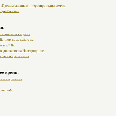
 «Пресмыкающиеся – первопроходцы земли»
одов России»
мя:
ниципальных музеев
районном доме культуры
казки 2009
ое движение на Новгородчине.
ровый образ жизни»
ее время:
а все времена»
онерия!»