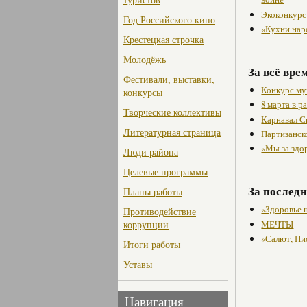
Экоконкурс
Год Российского кино
«Кухни нар
Крестецкая строчка
Молодёжь
За всё вре
Фестивали, выставки,
Конкурс му
конкурсы
8 марта в 
Творческие коллективы
Карнавал С
Литературная страница
Партизанск
«Мы за здо
Люди района
Целевые программы
За последн
Планы работы
«Здоровье н
Противодействие
МЕЧТЫ
коррупции
«Салют, Пи
Итоги работы
Уставы
Навигация