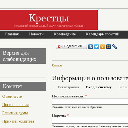
Крестцы
Крестецкий муниципальный округ Новгородская область
Главная
Новости
Краеведение
Календарь событий
Поделиться…
Версия для
слабовидящих
Главная
Информация о пользоват
Комитет
Регистрация
Вход в систему
Забы
О комитете
Имя пользователя:
*
Постановления
Укажите ваше имя на сайте Крестцы.
Решения думы
Пароль:
*
Приказы комитета
Укажите пароль, соответствующий вашему имени поль