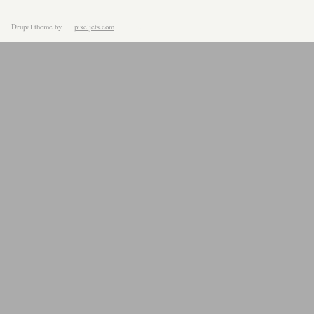
Drupal theme
by
pixeljets.com
ver.1.4