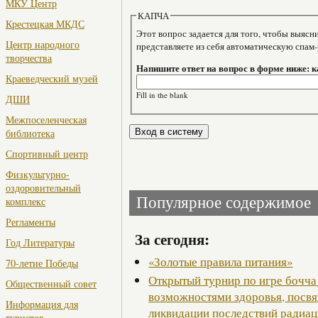
МКУ Центр
КАПЧА
Крестецкая МКДС
Этот вопрос задается для того, чтобы выяснить, являе
Центр народного
представляете из себя автоматическую спам
творчества
Напишите ответ на вопрос в форме ниже: к
Краеведческий музей
Fill in the blank
ДШИ
Межпоселенческая
библиотека
Спортивный центр
Физкультурно-
оздоровительный
Популярное содержимое
комплекс
Регламенты
За сегодня:
Год Литературы
«Золотые правила питания»
70-летие Победы
Открытый турнир по игре бочча
Общественный совет
возможностями здоровья, посв
Информация для
ликвидации последствий радиац
туристов