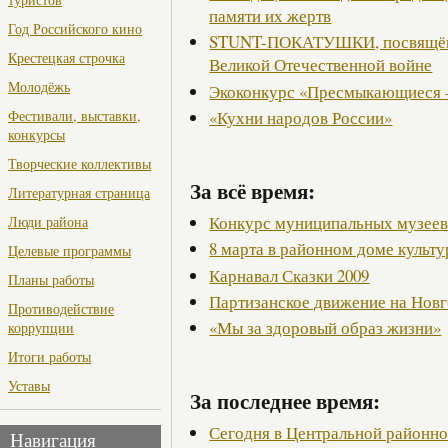
памяти их жертв
Год Российского кино
STUNT-ПОКАТУШКИ, посвящённ
Крестецкая строчка
Великой Отечественной войне
Молодёжь
Экоконкурс «Пресмыкающиеся 
«Кухни народов России»
Фестивали, выставки,
конкурсы
Творческие коллективы
За всё время:
Литературная страница
Конкурс муниципальных музее
Люди района
8 марта в районном доме культ
Целевые программы
Карнавал Сказки 2009
Планы работы
Партизанское движение на Нов
Противодействие
«Мы за здоровый образ жизни»
коррупции
Итоги работы
Уставы
За последнее время:
Сегодня в Центральной районн
Навигация