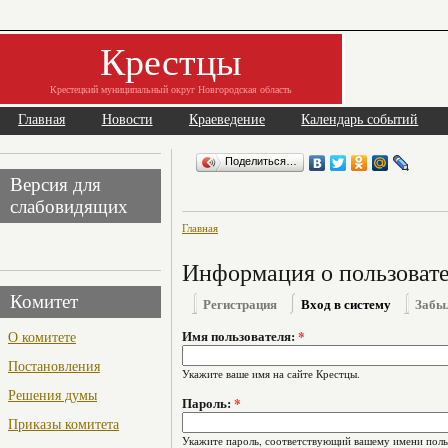
Крестцы
Крестецкий муниципальный округ Новгородская область
Главная
Новости
Краеведение
Календарь событий
Поделиться…
Версия для
слабовидящих
Главная
Информация о пользоват
Комитет
Регистрация
Вход в систему
Забы
О комитете
Имя пользователя:
*
Постановления
Укажите ваше имя на сайте Крестцы.
Решения думы
Пароль:
*
Приказы комитета
Укажите пароль, соответствующий вашему имени поль