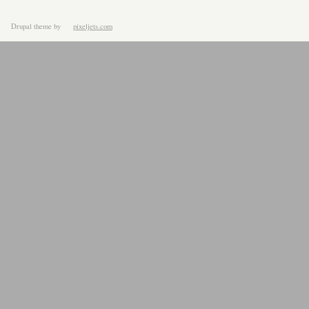
Drupal theme
by
pixeljets.com
ver.1.4