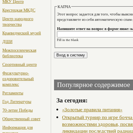
МКУ Центр
КАПЧА
Крестецкая МКДС
Этот вопрос задается для того, чтобы выяснить, являе
Центр народного
представляете из себя автоматическую спам
творчества
Напишите ответ на вопрос в форме ниже: к
Краеведческий музей
Fill in the blank
ДШИ
Межпоселенческая
библиотека
Спортивный центр
Физкультурно-
оздоровительный
Популярное содержимое
комплекс
Регламенты
За сегодня:
Год Литературы
«Золотые правила питания»
70-летие Победы
Открытый турнир по игре бочча
Общественный совет
возможностями здоровья, посв
Информация для
ликвидации последствий радиац
туристов