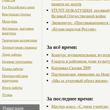
памяти их жертв
Год Российского кино
STUNT-ПОКАТУШКИ, посвящённ
Крестецкая строчка
Великой Отечественной войне
Молодёжь
Экоконкурс «Пресмыкающиеся 
«Кухни народов России»
Фестивали, выставки,
конкурсы
Творческие коллективы
За всё время:
Литературная страница
Конкурс муниципальных музее
Люди района
8 марта в районном доме культ
Целевые программы
Карнавал Сказки 2009
Планы работы
Партизанское движение на Нов
Противодействие
«Мы за здоровый образ жизни»
коррупции
Итоги работы
Уставы
За последнее время:
Мастер-класс «С днем учителя»
Навигация