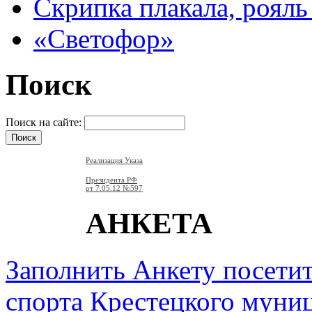
Скрипка плакала, рояль 
«Светофор»
Поиск
Поиск на сайте:
Реализация Указа
Президента РФ
от 7.05.12
№597
АНКЕТА
Заполнить Анкету посети
спорта Крестецкого муни