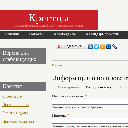
Крестцы
Крестецкий муниципальный округ Новгородская область
Главная
Новости
Краеведение
Календарь событий
Поделиться…
Версия для
слабовидящих
Главная
Информация о пользоват
Комитет
Регистрация
Вход в систему
Забы
О комитете
Имя пользователя:
*
Постановления
Укажите ваше имя на сайте Крестцы.
Решения думы
Пароль:
*
Приказы комитета
Укажите пароль, соответствующий вашему имени поль