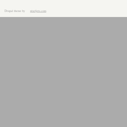
Drupal theme
by
pixeljets.com
ver.1.4