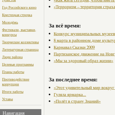
«Терроризм – территория страх
Год Российского кино
Крестецкая строчка
Молодёжь
За всё время:
Фестивали, выставки,
Конкурс муниципальных музее
конкурсы
8 марта в районном доме культ
Творческие коллективы
Карнавал Сказки 2009
Литературная страница
Партизанское движение на Нов
Люди района
«Мы за здоровый образ жизни»
Целевые программы
Планы работы
За последнее время:
Противодействие
коррупции
«Этот удивительный мир вокруг
Итоги работы
Гуляла ярмарка...
Уставы
«Полёт в страну Знаний»
Навигация