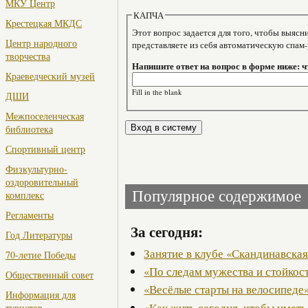
МКУ Центр
КАПЧА
Крестецкая МКДС
Этот вопрос задается для того, чтобы выяснить, являе
Центр народного
представляете из себя автоматическую спам
творчества
Напишите ответ на вопрос в форме ниже: ч
Краеведческий музей
Fill in the blank
ДШИ
Межпоселенческая
библиотека
Спортивный центр
Физкультурно-
оздоровительный
Популярное содержимое
комплекс
Регламенты
За сегодня:
Год Литературы
Занятие в клубе «Скандинавская
70-летие Победы
«По следам мужества и стойкос
Общественный совет
«Весёлые старты на велосипеде
Информация для
«Как жить сегодня, чтобы иметь
туристов