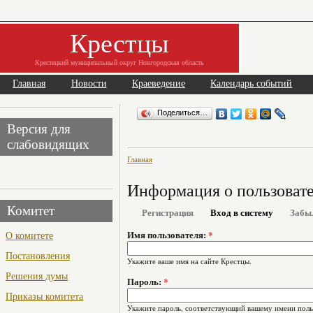
Крестцы
Крестецкий муниципальный округ Новгородская область
Главная
Новости
Краеведение
Календарь событий
Поделиться…
Версия для
слабовидящих
Главная
Информация о пользоват
Комитет
Регистрация
Вход в систему
Забы
О комитете
Имя пользователя:
*
Постановления
Укажите ваше имя на сайте Крестцы.
Решения думы
Пароль:
*
Приказы комитета
Укажите пароль, соответствующий вашему имени поль