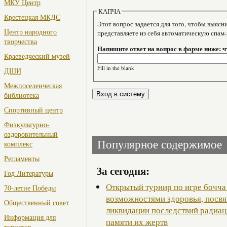
МКУ Центр
КАПЧА
Крестецкая МКДС
Этот вопрос задается для того, чтобы выяснить, являе
Центр народного
представляете из себя автоматическую спам
творчества
Напишите ответ на вопрос в форме ниже: ч
Краеведческий музей
Fill in the blank
ДШИ
Межпоселенческая
библиотека
Спортивный центр
Физкультурно-
оздоровительный
Популярное содержимое
комплекс
Регламенты
За сегодня:
Год Литературы
Открытый турнир по игре бочча
70-летие Победы
возможностями здоровья, посв
Общественный совет
ликвидации последствий радиац
Информация для
памяти их жертв
туристов