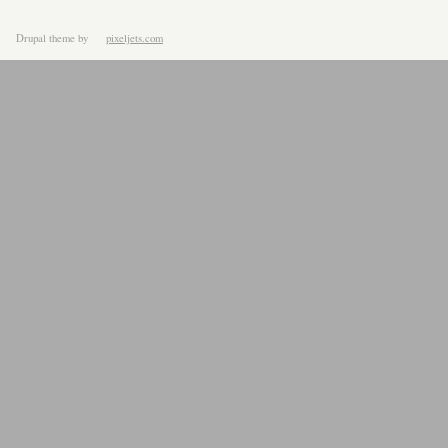
Drupal theme
by
pixeljets.com
ver.1.4