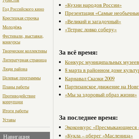
«Кухни народов России»
Год Российского кино
Презентация «Самые необычные
Крестецкая строчка
«Великий и загадочный»
Молодёжь
«Тетрис ловко соберу»
Фестивали, выставки,
конкурсы
За всё время:
Творческие коллективы
Литературная страница
Конкурс муниципальных музее
Люди района
8 марта в районном доме культ
Карнавал Сказки 2009
Целевые программы
Партизанское движение на Нов
Планы работы
«Мы за здоровый образ жизни»
Противодействие
коррупции
Итоги работы
За последнее время:
Уставы
Экоконкурс «Пресмыкающиеся 
«Кукла – оберег «Масленица»
Навигация