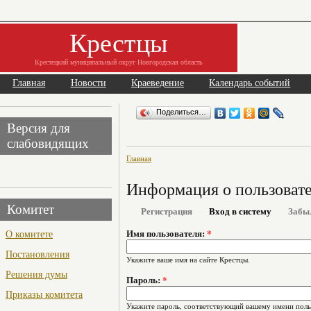
Крестцы
Крестецкий муниципальный округ Новгородская область
Главная
Новости
Краеведение
Календарь событий
Поделиться…
Версия для
слабовидящих
Главная
Информация о пользоват
Комитет
Регистрация
Вход в систему
Забы
О комитете
Имя пользователя:
*
Постановления
Укажите ваше имя на сайте Крестцы.
Решения думы
Пароль:
*
Приказы комитета
Укажите пароль, соответствующий вашему имени поль