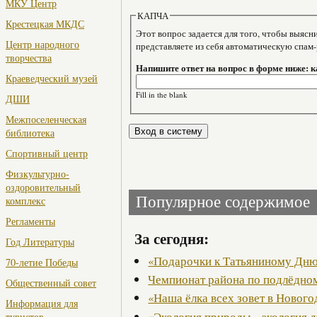
МКУ Центр
КАПЧА
Крестецкая МКДС
Этот вопрос задается для того, чтобы выяснить, являе
Центр народного
представляете из себя автоматическую спам
творчества
Напишите ответ на вопрос в форме ниже: 
Краеведческий музей
Fill in the blank
ДШИ
Межпоселенческая
библиотека
Спортивный центр
Физкультурно-
оздоровительный
Популярное содержимое
комплекс
Регламенты
За сегодня:
Год Литературы
«Подарочки к Татьяниному Дн
70-летие Победы
Чемпионат района по подлёдно
Общественный совет
«Наша ёлка всех зовет в Новог
Информация для
«Экология природы – экология 
туристов