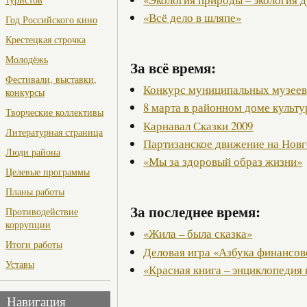
«Всё дело в шляпе»
Год Российского кино
Крестецкая строчка
Молодёжь
За всё время:
Фестивали, выставки,
Конкурс муниципальных музее
конкурсы
8 марта в районном доме культ
Творческие коллективы
Карнавал Сказки 2009
Литературная страница
Партизанское движение на Нов
Люди района
«Мы за здоровый образ жизни»
Целевые программы
Планы работы
За последнее время:
Противодействие
коррупции
«Жила – была сказка»
Итоги работы
Деловая игра «Азбука финансов
Уставы
«Красная книга – энциклопедия
Навигация