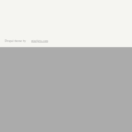
Drupal theme
by
pixeljets.com
ver.1.4