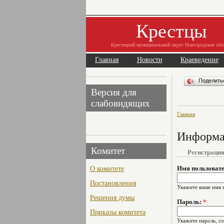
Крестцы
Крестецкий муниципальный округ Новгородская обл
Главная
Новости
Краеведение
Поделит
Версия для
слабовидящих
Главная
Информац
Комитет
Регистраци
О комитете
Имя пользоват
Постановления
Укажите ваше имя 
Решения думы
Пароль:
*
Приказы комитета
Укажите пароль, с