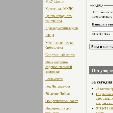
МКУ Центр
КАПЧА
Крестецкая МКДС
Этот вопрос задае
Центр народного
представляете
творчества
Напишите отве
Краеведческий музей
Fill in the blank
ДШИ
Межпоселенческая
библиотека
Спортивный центр
Физкультурно-
оздоровительный
Популярн
комплекс
Регламенты
За сегодня
Год Литературы
«Золотые п
70-летие Победы
Открытый т
здоровья, 
Общественный совет
аварий и ка
Информация для
STUNT-ПОК
туристов
войне