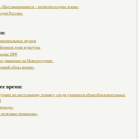
 «Пресмыкающиеся – первопроходцы земли»
одов России»
мя:
ниципальных музеев
районном доме культуры
казки 2009
ое движение на Новгородчине.
ровый образ жизни»
ее время:
урнир по настольному теннису среди учащихся общеобразовательных
й
нграда»
 полезные привычки»