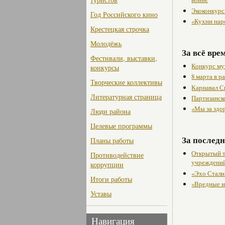
Экоконкурс
Год Российского кино
«Кухни нар
Крестецкая строчка
Молодёжь
За всё вре
Фестивали, выставки,
Конкурс му
конкурсы
8 марта в 
Творческие коллективы
Карнавал С
Литературная страница
Партизанск
«Мы за здо
Люди района
Целевые программы
За последн
Планы работы
Открытый т
Противодействие
учреждени
коррупции
«Эхо Стали
Итоги работы
«Вредные и
Уставы
Навигация