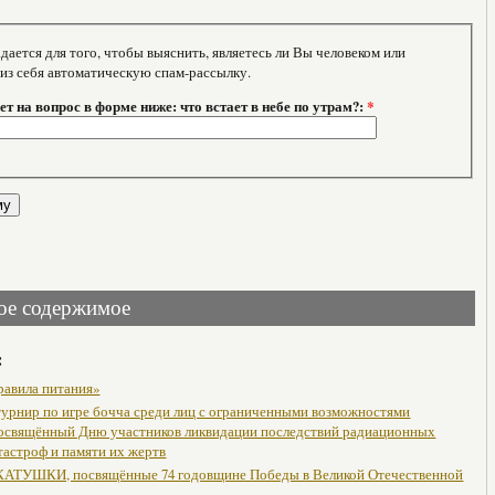
тся для того, чтобы выяснить, являетесь ли Вы человеком или
 из себя автоматическую спам-рассылку.
т на вопрос в форме ниже: что встает в небе по утрам?:
*
ое содержимое
:
равила питания»
урнир по игре бочча среди лиц с ограниченными возможностями
посвящённый Дню участников ликвидации последствий радиационных
тастроф и памяти их жертв
АТУШКИ, посвящённые 74 годовщине Победы в Великой Отечественной