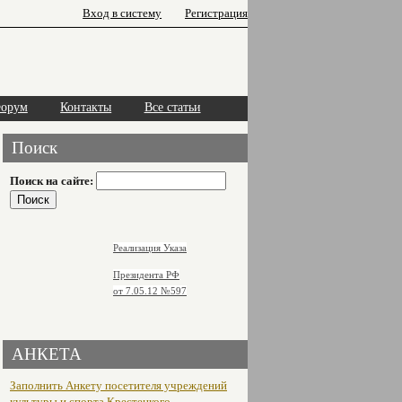
Вход в систему
Регистрация
орум
Контакты
Все статьи
Поиск
Поиск на сайте:
Реализация Указа
Президента РФ
от 7.05.12
№597
АНКЕТА
Заполнить Анкету посетителя учреждений
культуры и спорта Крестецкого