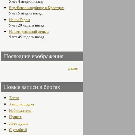
5 лет 4 недели назад
Еврейское кладбище в Крестцах
5 лет 5 недель назад
Наши Герои
5 лет 20 недель назад
На сегодняшний день в
5 лет 45 недель назад
Последние изображения
далее
Новые записи в блогах
Тепло
Танцплощадка
Наблюдатель
Привет
Лето души
С улыбкой